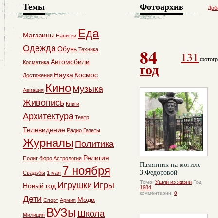
Темы
Фотоархив
Доб
Еда
Магазины
Напитки
Одежда
84
Обувь
Техника
131
фотогр
Автомобили
Косметика
год
Наука
Космос
Достижения
Кино
Музыка
Авиация
Живопись
Книги
Архитектура
Театр
Телевидение
Радио
Газеты
Журналы
Политика
Религия
Полит бюро
Астрология
Памятник на могиле
7 ноября
З.Федоровой
Свадьбы
1 мая
Тема:
Ушли из жизни
Год:
Игрушки
Игры
Новый год
1984
комментарии:
0
Дети
Мода
Спорт
Армия
ВУЗы
Школа
Милиция