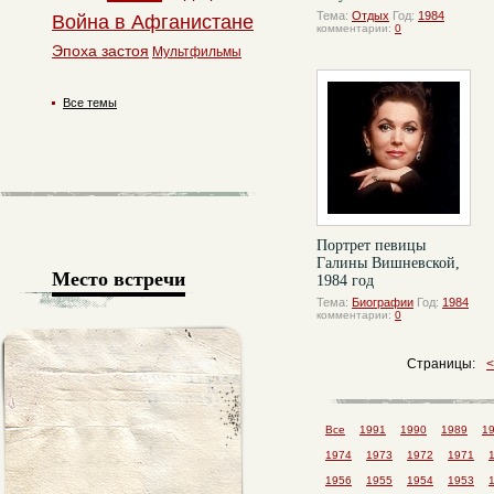
Тема:
Отдых
Год:
1984
Война в Афганистане
комментарии:
0
Эпоха застоя
Мультфильмы
Все темы
Портрет певицы
Галины Вишневской,
Место встречи
1984 год
Тема:
Биографии
Год:
1984
комментарии:
0
Страницы:
Все
1991
1990
1989
1
1974
1973
1972
1971
1956
1955
1954
1953