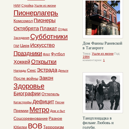
НИИ
Стройка
Ушли из жизни
Пионерлагерь
Пионеры
Комсомол
Октябрята
Плакат
Отдых
Субботники
Заседания
Дом Фаины Раневской
Искусство
Цирк
ГАИ
в Таганроге
Праздники
Футбол
Тема:
Ушли из жизни
Год:
Флот
1984
Открытки
комментарии:
1
Хоккей
Эстрада
Секс
Награды
Деньги
Закон
После войны
Здоровье
Биографии
Оттепель
Дефицит
Катастрофы
Песни
Метро
Премии
Дом и быт
Соцсоревнование
Разное
Танцплощадка в
фильме Любовь и
ВОВ
Терроризм
Юбилеи
голуби.