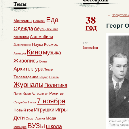
Темы
38
←
Вернутся к
Еда
Магазины
Напитки
год
Георг О
Одежда
Обувь
Техника
Автомобили
Косметика
Тэг:
Наука
Космос
Достижения
Биографии
Кино
Музыка
Авиация
Живопись
Книги
Архитектура
Театр
Телевидение
Радио
Газеты
Журналы
Политика
Религия
Полит бюро
Астрология
7 ноября
Свадьбы
1 мая
Игрушки
Игры
Новый год
Дети
Мода
Спорт
Армия
ВУЗы
Школа
Милиция