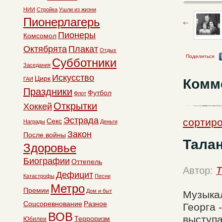
НИИ
Стройка
Ушли из жизни
Пионерлагерь
Пионеры
Комсомол
Октябрята
Плакат
Отдых
Поделиться
Субботники
Заседания
Искусство
Цирк
ГАИ
Комм
Праздники
Футбол
Флот
Открытки
Хоккей
Эстрада
сортиро
Секс
Награды
Деньги
Закон
После войны
Талан
Здоровье
Биографии
Оттепель
Автор:
T
Дефицит
Катастрофы
Песни
Метро
Премии
Дом и быт
Музыкал
Соцсоревнование
Разное
Георга 
ВОВ
выступа
Терроризм
Юбилеи