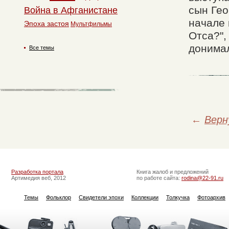
сын Гео
Война в Афганистане
начале 
Эпоха застоя
Мультфильмы
Отса?",
донима
Все темы
←
Верн
Разработка портала
Книга жалоб и предложений
Артимедия веб, 2012
по работе сайта:
rodina@22-91.ru
Темы
Фольклор
Свидетели эпохи
Коллекции
Толкучка
Фотоархив