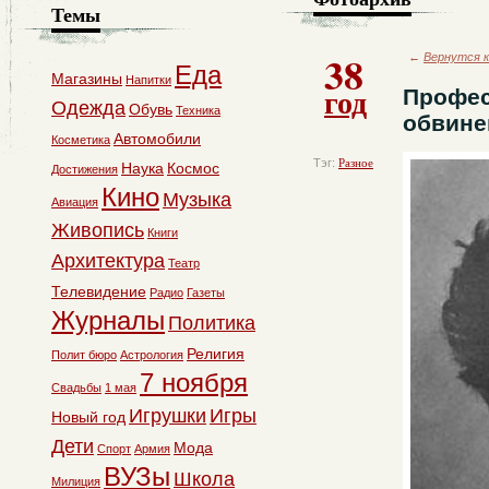
Темы
38
←
Вернутся к
Еда
Магазины
Напитки
год
Профес
Одежда
Обувь
Техника
обвине
Автомобили
Косметика
Тэг:
Разное
Наука
Космос
Достижения
Кино
Музыка
Авиация
Живопись
Книги
Архитектура
Театр
Телевидение
Радио
Газеты
Журналы
Политика
Религия
Полит бюро
Астрология
7 ноября
Свадьбы
1 мая
Игрушки
Игры
Новый год
Дети
Мода
Спорт
Армия
ВУЗы
Школа
Милиция