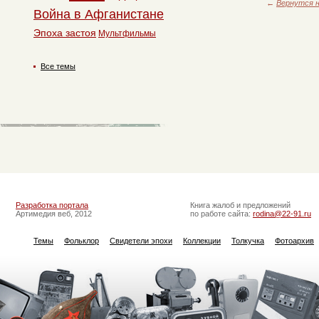
←
Вернутся н
Война в Афганистане
Эпоха застоя
Мультфильмы
Все темы
Разработка портала
Книга жалоб и предложений
Артимедия веб, 2012
по работе сайта:
rodina@22-91.ru
Темы
Фольклор
Свидетели эпохи
Коллекции
Толкучка
Фотоархив