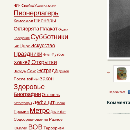
НИИ
Стройка
Ушли из жизни
Пионерлагерь
Пионеры
Комсомол
Октябрята
Плакат
Отдых
Субботники
Заседания
Искусство
Цирк
ГАИ
Праздники
Футбол
Флот
Открытки
Хоккей
Эстрада
Секс
Награды
Деньги
Закон
После войны
Здоровье
Поделиться
Биографии
Оттепель
Дефицит
Коммента
Катастрофы
Песни
Метро
Премии
Дом и быт
Соцсоревнование
Разное
ВОВ
Терроризм
Юбилеи