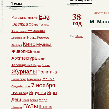
Темы
38
←
Вернутся к
Еда
Магазины
Напитки
год
М. Ман
Одежда
Обувь
Техника
Автомобили
Косметика
Тэг:
Метро
Наука
Космос
Достижения
Кино
Музыка
Авиация
Живопись
Книги
Архитектура
Театр
Телевидение
Радио
Газеты
Журналы
Политика
Религия
Полит бюро
Астрология
7 ноября
Свадьбы
1 мая
Игрушки
Игры
Новый год
Дети
Мода
Спорт
Армия
ВУЗы
Школа
Милиция