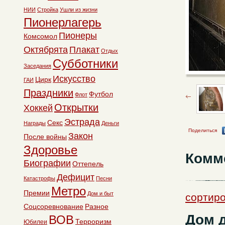
НИИ
Стройка
Ушли из жизни
Пионерлагерь
Пионеры
Комсомол
Октябрята
Плакат
Отдых
Субботники
Заседания
Искусство
Цирк
ГАИ
Праздники
Футбол
Флот
Открытки
Хоккей
Эстрада
Секс
Награды
Деньги
Поделиться
Закон
После войны
Здоровье
Комм
Биографии
Оттепель
Дефицит
Катастрофы
Песни
Метро
Премии
Дом и быт
сортиро
Соцсоревнование
Разное
Дом 
ВОВ
Терроризм
Юбилеи