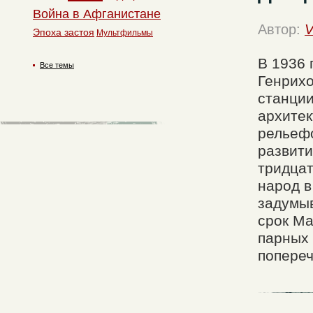
Война в Афганистане
Автор:
V
Эпоха застоя
Мультфильмы
В 1936 
Все темы
Генрих
станци
архитек
рельефо
развити
тридцат
народ в
задумыв
срок Ма
парных 
попереч