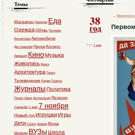
Темы
38
←
Вернутся к
Еда
Магазины
Напитки
год
Первом
Одежда
Обувь
Техника
Автомобили
Косметика
Тэг:
1 мая
Наука
Космос
Достижения
Кино
Музыка
Авиация
Живопись
Книги
Архитектура
Театр
Телевидение
Радио
Газеты
Журналы
Политика
Религия
Полит бюро
Астрология
7 ноября
Свадьбы
1 мая
Игрушки
Игры
Новый год
Дети
Мода
Спорт
Армия
ВУЗы
Школа
Милиция