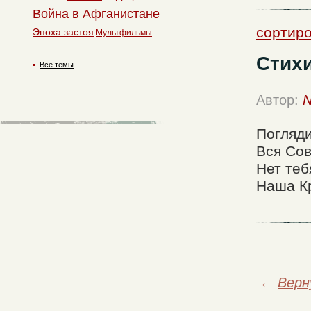
Война в Афганистане
сортиро
Эпоха застоя
Мультфильмы
Стих
Все темы
Автор:
N
Погляди
Вся Со
Нет теб
Наша К
←
Верн