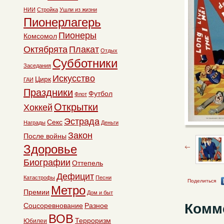
НИИ
Стройка
Ушли из жизни
Пионерлагерь
Пионеры
Комсомол
Октябрята
Плакат
Отдых
Субботники
Заседания
Искусство
Цирк
ГАИ
Праздники
Футбол
Флот
Открытки
Хоккей
Эстрада
Секс
Награды
Деньги
Закон
После войны
Здоровье
Биографии
Оттепель
Дефицит
Катастрофы
Песни
Поделиться
Метро
Премии
Дом и быт
Комм
Соцсоревнование
Разное
ВОВ
Терроризм
Юбилеи