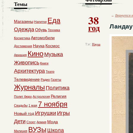
Темы
38
←
Вернутся к
Еда
Магазины
Напитки
год
Ландау 
Одежда
Обувь
Техника
Автомобили
Косметика
Тэг:
Наука
Наука
Космос
Достижения
Кино
Музыка
Авиация
Живопись
Книги
Архитектура
Театр
Телевидение
Радио
Газеты
Журналы
Политика
Религия
Полит бюро
Астрология
7 ноября
Свадьбы
1 мая
Игрушки
Игры
Новый год
Дети
Мода
Спорт
Армия
ВУЗы
Школа
Милиция