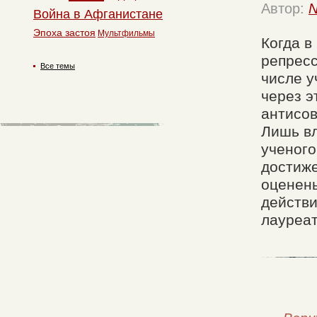
Автор:
N
Война в Афганистане
Эпоха застоя
Мультфильмы
Когда в
репресс
Все темы
числе у
через э
антисов
Лишь вл
ученого
достиж
оценены
действи
лауреат