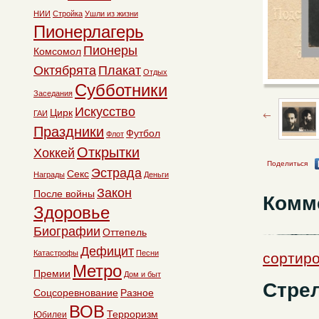
НИИ
Стройка
Ушли из жизни
Пионерлагерь
Пионеры
Комсомол
Октябрята
Плакат
Отдых
Субботники
Заседания
Искусство
Цирк
ГАИ
Праздники
Футбол
Флот
Открытки
Хоккей
Поделиться
Эстрада
Секс
Награды
Деньги
Закон
После войны
Комм
Здоровье
Биографии
Оттепель
Дефицит
Катастрофы
Песни
сортиро
Метро
Премии
Дом и быт
Стре
Соцсоревнование
Разное
ВОВ
Терроризм
Юбилеи