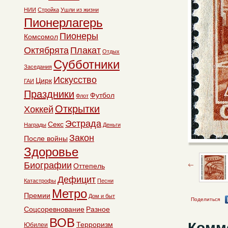
НИИ
Стройка
Ушли из жизни
Пионерлагерь
Пионеры
Комсомол
Октябрята
Плакат
Отдых
Субботники
Заседания
Искусство
Цирк
ГАИ
Праздники
Футбол
Флот
Открытки
Хоккей
Эстрада
Секс
Награды
Деньги
Закон
После войны
Здоровье
Биографии
Оттепель
Дефицит
Катастрофы
Песни
Метро
Премии
Дом и быт
Поделиться
Соцсоревнование
Разное
ВОВ
Комм
Терроризм
Юбилеи