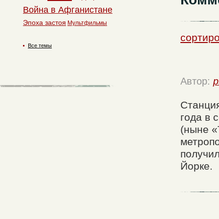
Война в Афганистане
Эпоха застоя
Мультфильмы
сортиро
Все темы
Автор:
p
Станция
года в 
(ныне «
метропо
получил
Йорке.