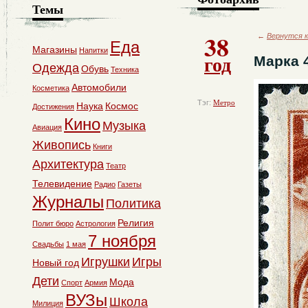
Темы
38
←
Вернутся к
Еда
Магазины
Напитки
год
Марка 
Одежда
Обувь
Техника
Автомобили
Косметика
Тэг:
Метро
Наука
Космос
Достижения
Кино
Музыка
Авиация
Живопись
Книги
Архитектура
Театр
Телевидение
Радио
Газеты
Журналы
Политика
Религия
Полит бюро
Астрология
7 ноября
Свадьбы
1 мая
Игрушки
Игры
Новый год
Дети
Мода
Спорт
Армия
ВУЗы
Школа
Милиция