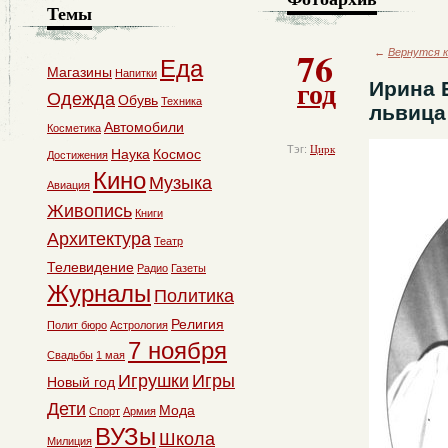
Темы
76
←
Вернутся к
Еда
Магазины
Напитки
год
Ирина 
Одежда
Обувь
Техника
львица
Автомобили
Косметика
Тэг:
Цирк
Наука
Космос
Достижения
Кино
Музыка
Авиация
Живопись
Книги
Архитектура
Театр
Телевидение
Радио
Газеты
Журналы
Политика
Религия
Полит бюро
Астрология
7 ноября
Свадьбы
1 мая
Игрушки
Игры
Новый год
Дети
Мода
Спорт
Армия
ВУЗы
Школа
Милиция