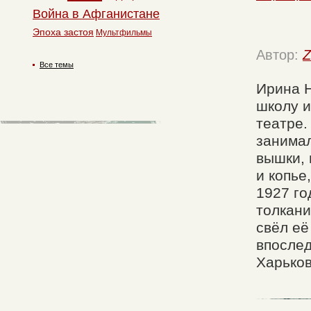
Война в Афганистане
Эпоха застоя
Мультфильмы
Автор:
Z
Все темы
Ирина 
школу и
театре.
занимал
вышки, 
и копье
1927 го
толкани
свёл её
впослед
Харько