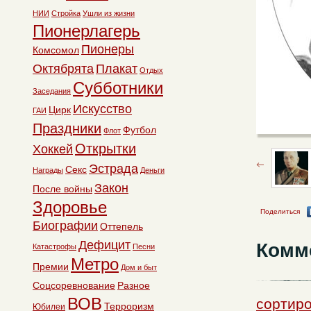
НИИ
Стройка
Ушли из жизни
Пионерлагерь
Пионеры
Комсомол
Октябрята
Плакат
Отдых
Субботники
Заседания
Искусство
Цирк
ГАИ
Праздники
Футбол
Флот
Открытки
Хоккей
Эстрада
Секс
Награды
Деньги
Закон
После войны
Здоровье
Поделиться
Биографии
Оттепель
Дефицит
Комм
Катастрофы
Песни
Метро
Премии
Дом и быт
Соцсоревнование
Разное
ВОВ
сортиро
Терроризм
Юбилеи