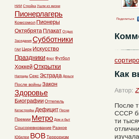
НИИ
Стройка
Ушли из жизни
Пионерлагерь
Поделиться
Пионеры
Комсомол
Октябрята
Плакат
Отдых
Комм
Субботники
Заседания
Искусство
Цирк
ГАИ
Праздники
Футбол
Флот
сортиро
Открытки
Хоккей
Как 
Эстрада
Секс
Награды
Деньги
Закон
После войны
Автор:
Z
Здоровье
Биографии
Оттепель
После т
Дефицит
Катастрофы
Песни
СССР бы
Метро
Премии
ти тыся
Дом и быт
Соцсоревнование
Разное
отлични
ВОВ
изучала
Терроризм
Юбилеи