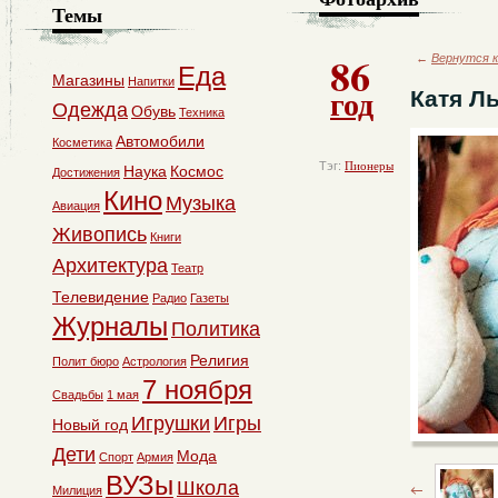
Темы
86
←
Вернутся к
Еда
Магазины
Напитки
год
Катя Л
Одежда
Обувь
Техника
Автомобили
Косметика
Тэг:
Пионеры
Наука
Космос
Достижения
Кино
Музыка
Авиация
Живопись
Книги
Архитектура
Театр
Телевидение
Радио
Газеты
Журналы
Политика
Религия
Полит бюро
Астрология
7 ноября
Свадьбы
1 мая
Игрушки
Игры
Новый год
Дети
Мода
Спорт
Армия
ВУЗы
Школа
Милиция