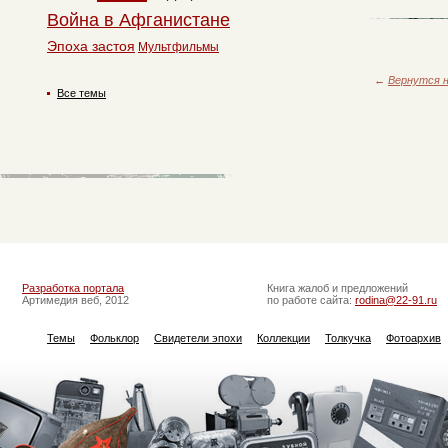
Война в Афганистане
Эпоха застоя
Мультфильмы
←
Вернутся н
Все темы
Разработка портала
Книга жалоб и предложений
Артимедия веб, 2012
по работе сайта:
rodina@22-91.ru
Темы
Фольклор
Свидетели эпохи
Коллекции
Толкучка
Фотоархив