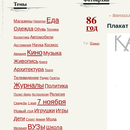
Темы
86
←
Вернутся к
Еда
Магазины
Напитки
год
Плакат
Одежда
Обувь
Техника
Автомобили
Косметика
Тэг:
Плакат
Наука
Космос
Достижения
Кино
Музыка
Авиация
Живопись
Книги
Архитектура
Театр
Телевидение
Радио
Газеты
Журналы
Политика
Религия
Полит бюро
Астрология
7 ноября
Свадьбы
1 мая
Игрушки
Игры
Новый год
Дети
Мода
Спорт
Армия
ВУЗы
Школа
Милиция