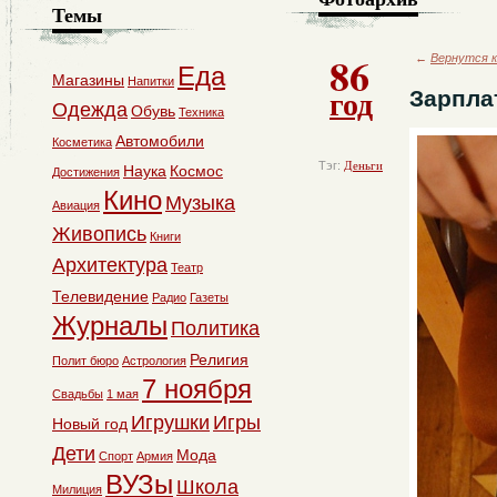
Темы
86
←
Вернутся к
Еда
Магазины
Напитки
год
Зарпла
Одежда
Обувь
Техника
Автомобили
Косметика
Тэг:
Деньги
Наука
Космос
Достижения
Кино
Музыка
Авиация
Живопись
Книги
Архитектура
Театр
Телевидение
Радио
Газеты
Журналы
Политика
Религия
Полит бюро
Астрология
7 ноября
Свадьбы
1 мая
Игрушки
Игры
Новый год
Дети
Мода
Спорт
Армия
ВУЗы
Школа
Милиция