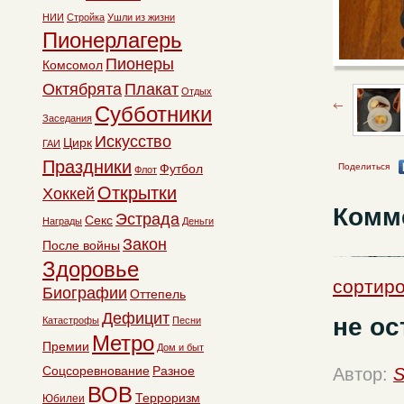
НИИ
Стройка
Ушли из жизни
Пионерлагерь
Пионеры
Комсомол
Октябрята
Плакат
Отдых
Субботники
Заседания
Искусство
Цирк
ГАИ
Праздники
Футбол
Поделиться
Флот
Открытки
Хоккей
Комм
Эстрада
Секс
Награды
Деньги
Закон
После войны
Здоровье
сортиро
Биографии
Оттепель
Дефицит
не ос
Катастрофы
Песни
Метро
Премии
Дом и быт
Соцсоревнование
Разное
Автор:
S
ВОВ
Терроризм
Юбилеи