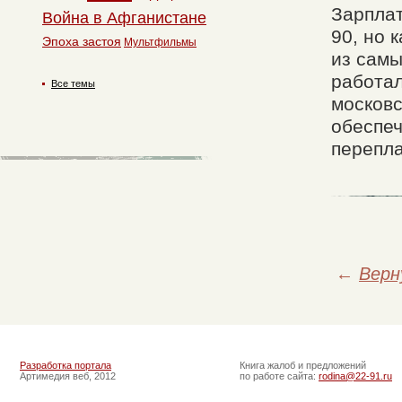
Зарплат
Война в Афганистане
90, но 
Эпоха застоя
Мультфильмы
из самы
работал
Все темы
московс
обеспеч
перепла
←
Верн
Разработка портала
Книга жалоб и предложений
Артимедия веб, 2012
по работе сайта:
rodina@22-91.ru