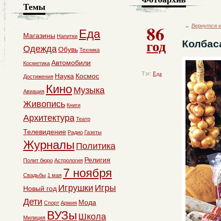
Темы
86
←
Вернутся к
Еда
Магазины
Напитки
год
Колбас
Одежда
Обувь
Техника
Автомобили
Косметика
Тэг:
Еда
Наука
Космос
Достижения
Кино
Музыка
Авиация
Живопись
Книги
Архитектура
Театр
Телевидение
Радио
Газеты
Журналы
Политика
Религия
Полит бюро
Астрология
7 ноября
Свадьбы
1 мая
Игрушки
Игры
Новый год
Дети
Мода
Спорт
Армия
ВУЗы
Школа
Милиция