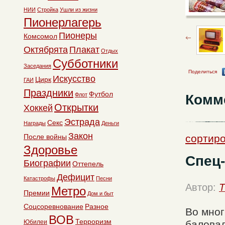
НИИ
Стройка
Ушли из жизни
Пионерлагерь
Пионеры
Комсомол
Октябрята
Плакат
Отдых
Субботники
Заседания
Поделиться
Искусство
Цирк
ГАИ
Праздники
Футбол
Флот
Комм
Открытки
Хоккей
Эстрада
Секс
Награды
Деньги
Закон
После войны
сортиро
Здоровье
Спец-
Биографии
Оттепель
Дефицит
Катастрофы
Песни
Автор:
T
Метро
Премии
Дом и быт
Соцсоревнование
Разное
Во мног
ВОВ
Терроризм
Юбилеи
баловал