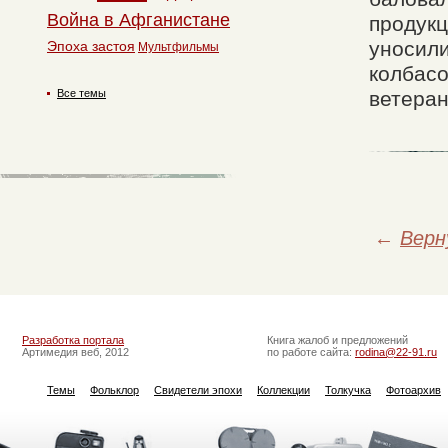
Война в Афганистане
продукц
уносили
Эпоха застоя
Мультфильмы
колбасо
Все темы
ветеран
←
Верн
Разработка портала
Книга жалоб и предложений
Артимедия веб, 2012
по работе сайта:
rodina@22-91.ru
Темы
Фольклор
Свидетели эпохи
Коллекции
Толкучка
Фотоархив