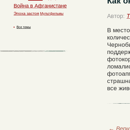
Как о
Война в Афганистане
Эпоха застоя
Мультфильмы
Автор:
T
Все темы
В мест
количес
Чернобы
поддерж
фотокор
ломалис
фотоапп
страшна
все жив
←
Верн