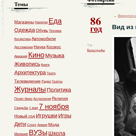
Темы
86
←
Вернутся к
Еда
Магазины
Напитки
год
Вид из
Одежда
Обувь
Техника
Автомобили
Косметика
Тэг:
Наука
Космос
Достижения
Катастрофы
Кино
Музыка
Авиация
Живопись
Книги
Архитектура
Театр
Телевидение
Радио
Газеты
Журналы
Политика
Религия
Полит бюро
Астрология
7 ноября
Свадьбы
1 мая
Игрушки
Игры
Новый год
Дети
Мода
Спорт
Армия
ВУЗы
Школа
Милиция