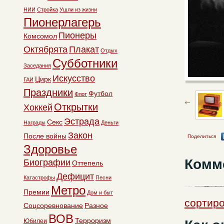
НИИ
Стройка
Ушли из жизни
Пионерлагерь
Пионеры
Комсомол
Октябрята
Плакат
Отдых
Субботники
Заседания
Искусство
Цирк
ГАИ
Праздники
Футбол
Флот
Открытки
Хоккей
Эстрада
Секс
Награды
Деньги
Закон
После войны
Поделиться
Здоровье
Комм
Биографии
Оттепель
Дефицит
Катастрофы
Песни
Метро
Премии
Дом и быт
сортиро
Соцсоревнование
Разное
ВОВ
Терроризм
Юбилеи