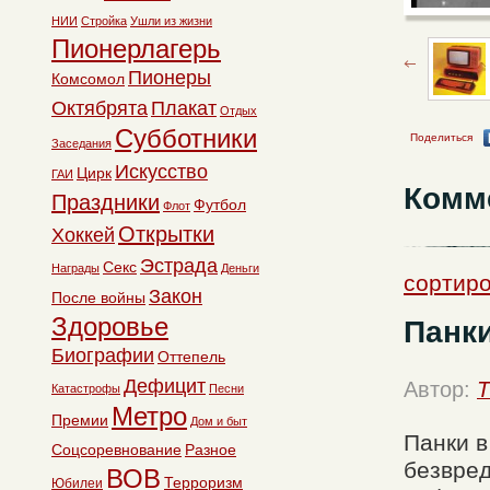
НИИ
Стройка
Ушли из жизни
Пионерлагерь
Пионеры
Комсомол
Октябрята
Плакат
Отдых
Субботники
Поделиться
Заседания
Искусство
Цирк
ГАИ
Комм
Праздники
Футбол
Флот
Открытки
Хоккей
Эстрада
Секс
Награды
Деньги
сортиро
Закон
После войны
Здоровье
Панки
Биографии
Оттепель
Дефицит
Автор:
T
Катастрофы
Песни
Метро
Премии
Дом и быт
Панки в
Соцсоревнование
Разное
безвред
ВОВ
Терроризм
Юбилеи