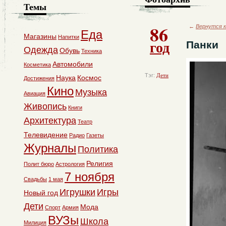
Темы
86
←
Вернутся к
Еда
Магазины
Напитки
год
Панки
Одежда
Обувь
Техника
Автомобили
Косметика
Тэг:
Дети
Наука
Космос
Достижения
Кино
Музыка
Авиация
Живопись
Книги
Архитектура
Театр
Телевидение
Радио
Газеты
Журналы
Политика
Религия
Полит бюро
Астрология
7 ноября
Свадьбы
1 мая
Игрушки
Игры
Новый год
Дети
Мода
Спорт
Армия
ВУЗы
Школа
Милиция