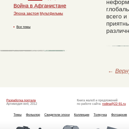
неформа
Война в Афганистане
глобаль
Эпоха застоя
Мультфильмы
всего и
приятн
Все темы
различн
←
Верн
Разработка портала
Книга жалоб и предложений
Артимедия веб, 2012
по работе сайта:
rodina@22-91.ru
Темы
Фольклор
Свидетели эпохи
Коллекции
Толкучка
Фотоархив