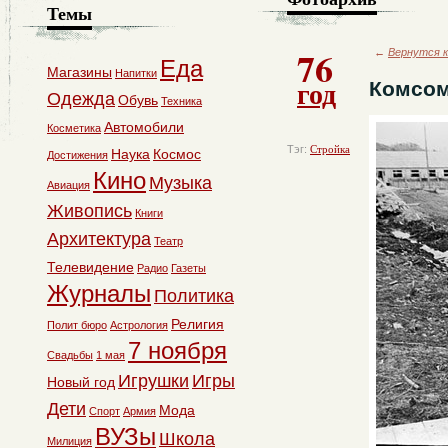
Темы
76
←
Вернутся к
Еда
Магазины
Напитки
год
Комсом
Одежда
Обувь
Техника
Автомобили
Косметика
Тэг:
Стройка
Наука
Космос
Достижения
Кино
Музыка
Авиация
Живопись
Книги
Архитектура
Театр
Телевидение
Радио
Газеты
Журналы
Политика
Религия
Полит бюро
Астрология
7 ноября
Свадьбы
1 мая
Игрушки
Игры
Новый год
Дети
Мода
Спорт
Армия
ВУЗы
Школа
Милиция