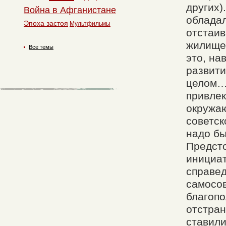
других)
Война в Афганистане
облада
Эпоха застоя
Мультфильмы
отстаив
жилище,
Все темы
это, на
развити
целом…
привлек
окружа
советск
надо бы
Предсто
инициа
справед
самосо
благопо
отстран
ставили