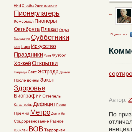
НИИ
Стройка
Ушли из жизни
Пионерлагерь
Пионеры
Комсомол
Октябрята
Плакат
Отдых
Поделиться
Субботники
Заседания
Искусство
Цирк
ГАИ
Комм
Праздники
Футбол
Флот
Открытки
Хоккей
Эстрада
Секс
сортиро
Награды
Деньги
Закон
После войны
Здоровье
Биографии
Оттепель
Автор:
Z
Дефицит
Катастрофы
Песни
Метро
Премии
По при
Дом и быт
отличал
Соцсоревнование
Разное
ВОВ
инициат
Терроризм
Юбилеи