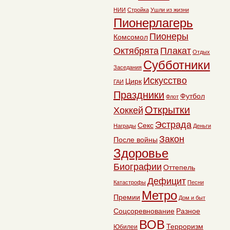
НИИ
Стройка
Ушли из жизни
Пионерлагерь
Пионеры
Комсомол
Октябрята
Плакат
Отдых
Субботники
Заседания
Искусство
Цирк
ГАИ
Праздники
Футбол
Флот
Открытки
Хоккей
Эстрада
Секс
Награды
Деньги
Закон
После войны
Здоровье
Биографии
Оттепель
Дефицит
Катастрофы
Песни
Метро
Премии
Дом и быт
Соцсоревнование
Разное
ВОВ
Терроризм
Юбилеи