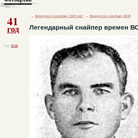
41
←
Вернутся к альбому 1941 год
←
Вернутся к альбому ВОВ
год
Легендарный снайпер времен В
Тэг:
ВОВ