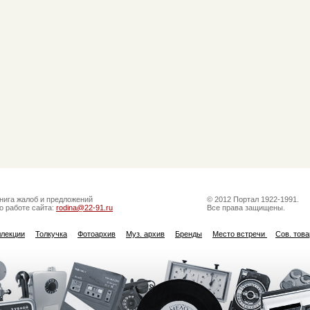
нига жалоб и предложений
© 2012 Портал 1922-1991.
о работе сайта:
rodina@22-91.ru
Все права защищены.
ллекции
Толкучка
Фотоархив
Муз. архив
Бренды
Место встречи
Сов. тов