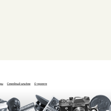
ары
Семейный альбом
О проекте