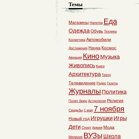
Темы
Еда
Магазины
Напитки
Одежда
Обувь
Техника
Автомобили
Косметика
Наука
Космос
Достижения
Кино
Музыка
Авиация
Живопись
Книги
Архитектура
Театр
Телевидение
Радио
Газеты
Журналы
Политика
Религия
Полит бюро
Астрология
7 ноября
Свадьбы
1 мая
Игрушки
Игры
Новый год
Дети
Мода
Спорт
Армия
ВУЗы
Школа
Милиция