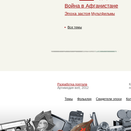
Война в Афганистане
Эпоха застоя
Мультфильмы
Все темы
Разработка портала
К
Артимедия веб, 2012
п
Темы
Фольклор
Свидетели эпохи
Ко