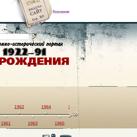
Регистрация
1962
1964
1966
1968
1970
1961
1963
1965
1967
1969