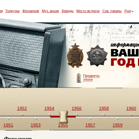
ии
Толкучка
Фотоархив
Муз. архив
Бренды
Место встречи
Сов. товары
Еще
Предметы
эпохи
1952
1954
1956
1958
1960
1951
1953
1955
1957
1959
Фотоархив