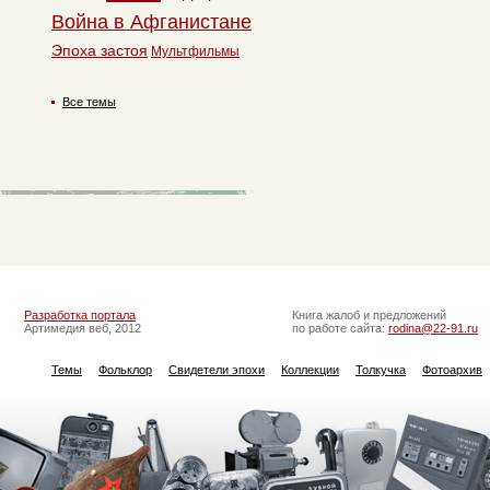
Война в Афганистане
Эпоха застоя
Мультфильмы
Все темы
Разработка портала
Книга жалоб и предложений
Артимедия веб, 2012
по работе сайта:
rodina@22-91.ru
Темы
Фольклор
Свидетели эпохи
Коллекции
Толкучка
Фотоархив