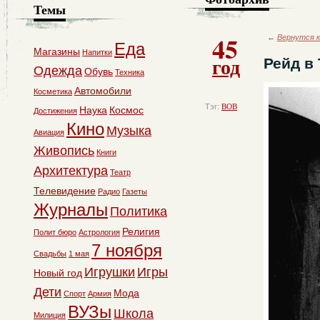
Темы
45
←
Вернутся к
Еда
Магазины
Напитки
год
Рейд в
Одежда
Обувь
Техника
Автомобили
Косметика
Тэг:
ВОВ
Наука
Космос
Достижения
Кино
Музыка
Авиация
Живопись
Книги
Архитектура
Театр
Телевидение
Радио
Газеты
Журналы
Политика
Религия
Полит бюро
Астрология
7 ноября
Свадьбы
1 мая
Игрушки
Игры
Новый год
Дети
Мода
Спорт
Армия
ВУЗы
Школа
Милиция