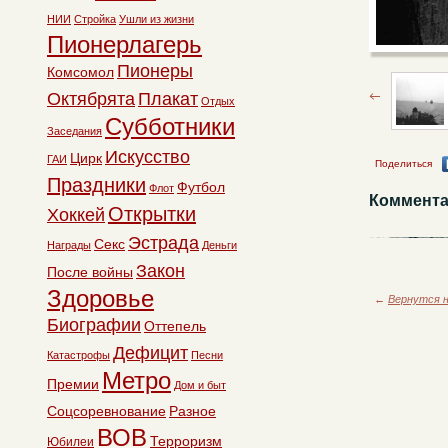
НИИ
Стройка
Ушли из жизни
Пионерлагерь
Пионеры
Комсомол
Октябрята
Плакат
Отдых
Субботники
Заседания
Искусство
Цирк
ГАИ
Поделиться
Праздники
Футбол
Флот
Коммента
Открытки
Хоккей
Эстрада
Секс
Награды
Деньги
Закон
После войны
Здоровье
←
Вернутся н
Биографии
Оттепель
Дефицит
Катастрофы
Песни
Метро
Премии
Дом и быт
Соцсоревнование
Разное
ВОВ
Терроризм
Юбилеи