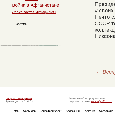
Президе
Война в Афганистане
у своих
Эпоха застоя
Мультфильмы
Нечто с
СССР т
Все темы
коллекц
Никсона
←
Верн
Разработка портала
Книга жалоб и предложений
Артимедия веб, 2012
по работе сайта:
rodina@22-91.ru
Темы
Фольклор
Свидетели эпохи
Коллекции
Толкучка
Фотоархив