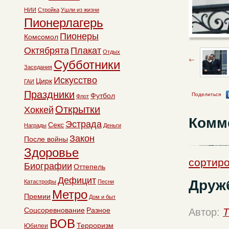
НИИ
Стройка
Ушли из жизни
Пионерлагерь
Пионеры
Комсомол
Октябрята
Плакат
Отдых
Субботники
Заседания
Искусство
Цирк
ГАИ
Праздники
Поделиться
Футбол
Флот
Открытки
Хоккей
Комм
Эстрада
Секс
Награды
Деньги
Закон
После войны
Здоровье
сортиро
Биографии
Оттепель
Дефицит
Друж
Катастрофы
Песни
Метро
Премии
Дом и быт
Соцсоревнование
Разное
Автор:
T
ВОВ
Терроризм
Юбилеи