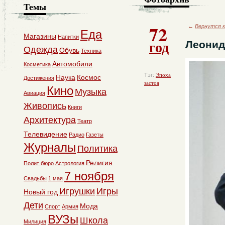
Темы
72
←
Вернутся к
Еда
Магазины
Напитки
год
Леонид
Одежда
Обувь
Техника
Автомобили
Косметика
Тэг:
Эпоха
Наука
Космос
Достижения
застоя
Кино
Музыка
Авиация
Живопись
Книги
Архитектура
Театр
Телевидение
Радио
Газеты
Журналы
Политика
Религия
Полит бюро
Астрология
7 ноября
Свадьбы
1 мая
Игрушки
Игры
Новый год
Дети
Мода
Спорт
Армия
ВУЗы
Школа
Милиция