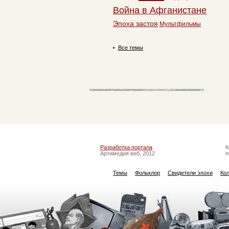
Война в Афганистане
Эпоха застоя
Мультфильмы
Все темы
Разработка портала
К
Артимедия веб, 2012
п
Темы
Фольклор
Свидетели эпохи
Ко