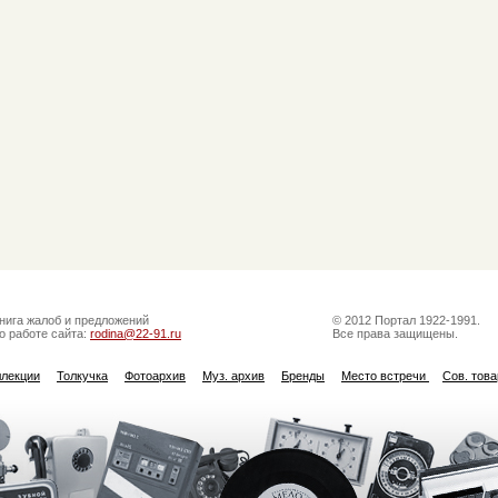
нига жалоб и предложений
© 2012 Портал 1922-1991.
о работе сайта:
rodina@22-91.ru
Все права защищены.
ллекции
Толкучка
Фотоархив
Муз. архив
Бренды
Место встречи
Сов. тов