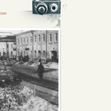
астоя