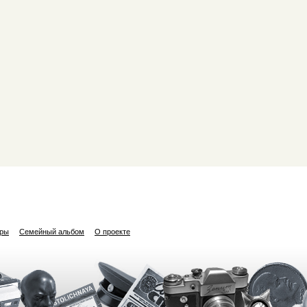
ары
Семейный альбом
О проекте