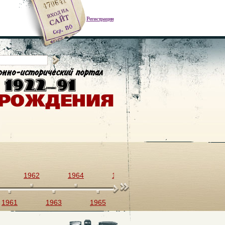
Регистрация
1962
1964
1966
1968
1970
1961
1963
1965
1967
1969