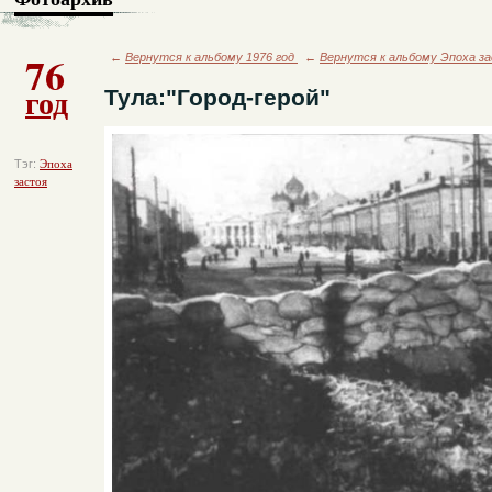
76
←
Вернутся к альбому 1976 год
←
Вернутся к альбому Эпоха з
год
Тула:"Город-герой"
Тэг:
Эпоха
застоя