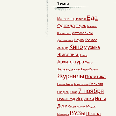
Темы
Еда
Магазины
Напитки
Одежда
Обувь
Техника
Автомобили
Косметика
Наука
Космос
Достижения
Кино
Музыка
Авиация
Живопись
Книги
Архитектура
Театр
Телевидение
Радио
Газеты
Журналы
Политика
Религия
Полит бюро
Астрология
7 ноября
Свадьбы
1 мая
Игрушки
Игры
Новый год
Дети
Мода
Спорт
Армия
ВУЗы
Школа
Милиция