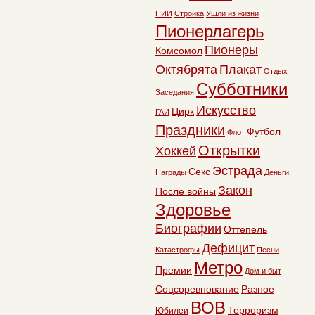
НИИ
Стройка
Ушли из жизни
Пионерлагерь
Пионеры
Комсомол
Октябрята
Плакат
Отдых
Субботники
Заседания
Искусство
Цирк
ГАИ
Праздники
Футбол
Флот
Открытки
Хоккей
Эстрада
Секс
Награды
Деньги
Закон
После войны
Здоровье
Биографии
Оттепель
Дефицит
Катастрофы
Песни
Метро
Премии
Дом и быт
Соцсоревнование
Разное
ВОВ
Терроризм
Юбилеи