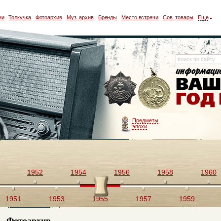
ии
Толкучка
Фотоархив
Муз. архив
Бренды
Место встречи
Сов. товары
Еще
Предметы
эпохи
1952
1954
1956
1958
1960
1951
1953
1955
1957
1959
Фотоархив