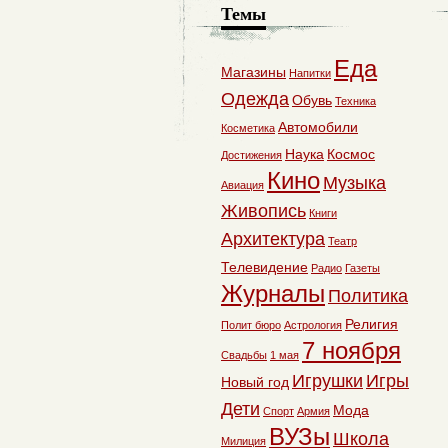
Темы
Еда
Магазины
Напитки
Одежда
Обувь
Техника
Автомобили
Косметика
Наука
Космос
Достижения
Кино
Музыка
Авиация
Живопись
Книги
Архитектура
Театр
Телевидение
Радио
Газеты
Журналы
Политика
Религия
Полит бюро
Астрология
7 ноября
Свадьбы
1 мая
Игрушки
Игры
Новый год
Дети
Мода
Спорт
Армия
ВУЗы
Школа
Милиция