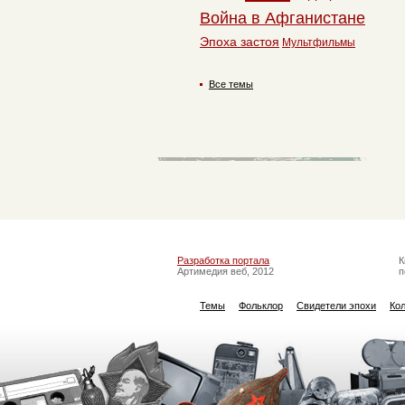
Война в Афганистане
Эпоха застоя
Мультфильмы
Все темы
Разработка портала
К
Артимедия веб, 2012
п
Темы
Фольклор
Свидетели эпохи
Ко