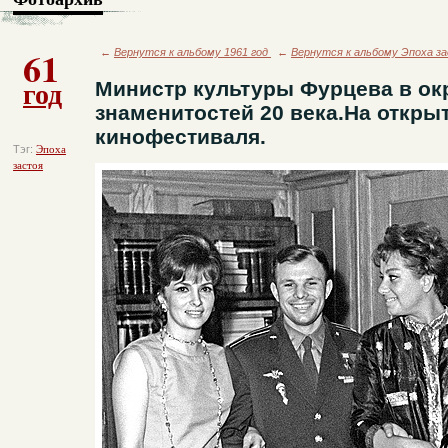
61
←
Вернутся к альбому 1961 год
←
Вернутся к альбому Эпоха з
год
Министр культуры Фурцева в ок
знаменитостей 20 века.На откры
кинофестиваля.
Тэг:
Эпоха
застоя