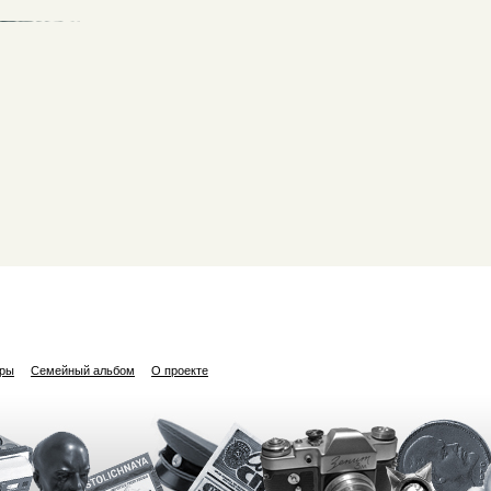
ары
Семейный альбом
О проекте