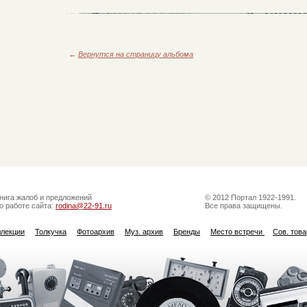
←
Вернутся на страницу альбома
нига жалоб и предложений
© 2012 Портал 1922-1991.
о работе сайта:
rodina@22-91.ru
Все права защищены.
ллекции
Толкучка
Фотоархив
Муз. архив
Бренды
Место встречи
Сов. тов