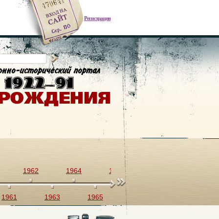
Регистрация
1962
1964
1966
1968
1970
1961
1963
1965
1967
1969