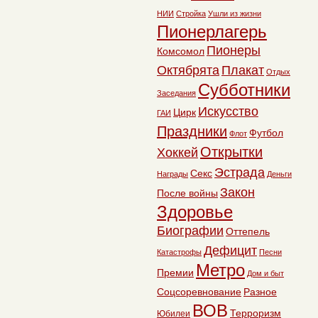
НИИ
Стройка
Ушли из жизни
Пионерлагерь
Пионеры
Комсомол
Октябрята
Плакат
Отдых
Субботники
Заседания
Искусство
Цирк
ГАИ
Праздники
Футбол
Флот
Открытки
Хоккей
Эстрада
Секс
Награды
Деньги
Закон
После войны
Здоровье
Биографии
Оттепель
Дефицит
Катастрофы
Песни
Метро
Премии
Дом и быт
Соцсоревнование
Разное
ВОВ
Терроризм
Юбилеи