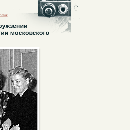
астоя
ружзении
тии московского