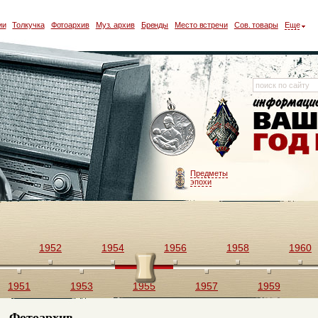
ии
Толкучка
Фотоархив
Муз. архив
Бренды
Место встречи
Сов. товары
Еще
Предметы
эпохи
1952
1954
1956
1958
1960
1951
1953
1955
1957
1959
Фотоархив