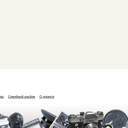
ары
Семейный альбом
О проекте