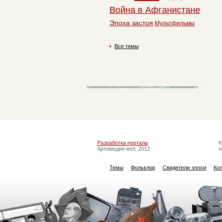
Война в Афганистане
Эпоха застоя
Мультфильмы
Все темы
Разработка портала
К
Артимедия веб, 2012
п
Темы
Фольклор
Свидетели эпохи
Ко