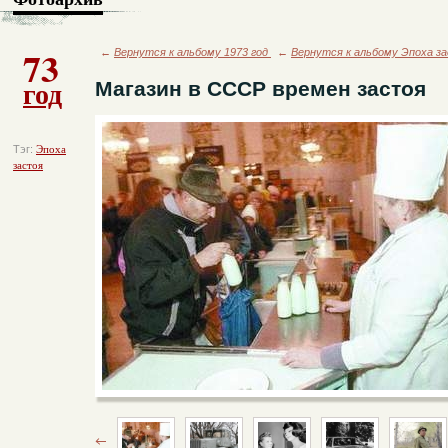
73
←
Вернутся к альбому 1973 год
←
Вернутся к альбому Эпоха з
год
Магазин в СССР времен застоя
Тэг:
Эпоха
застоя