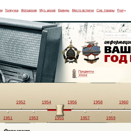
ии
Толкучка
Фотоархив
Муз. архив
Бренды
Место встречи
Сов. товары
Еще
Предметы
эпохи
1952
1954
1956
1958
1960
1951
1953
1955
1957
1959
Фотоархив