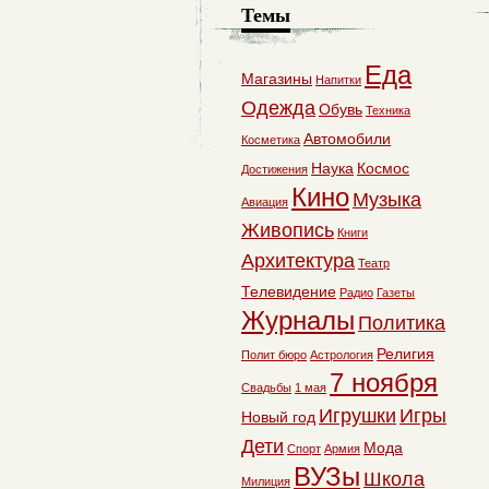
Темы
Еда
Магазины
Напитки
Одежда
Обувь
Техника
Автомобили
Косметика
Наука
Космос
Достижения
Кино
Музыка
Авиация
Живопись
Книги
Архитектура
Театр
Телевидение
Радио
Газеты
Журналы
Политика
Религия
Полит бюро
Астрология
7 ноября
Свадьбы
1 мая
Игрушки
Игры
Новый год
Дети
Мода
Спорт
Армия
ВУЗы
Школа
Милиция