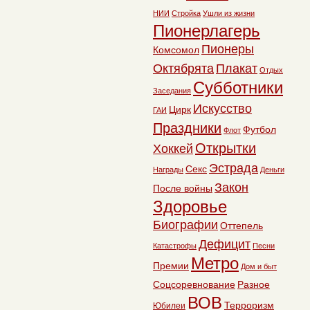
НИИ
Стройка
Ушли из жизни
Пионерлагерь
Пионеры
Комсомол
Октябрята
Плакат
Отдых
Субботники
Заседания
Искусство
Цирк
ГАИ
Праздники
Футбол
Флот
Открытки
Хоккей
Эстрада
Секс
Награды
Деньги
Закон
После войны
Здоровье
Биографии
Оттепель
Дефицит
Катастрофы
Песни
Метро
Премии
Дом и быт
Соцсоревнование
Разное
ВОВ
Терроризм
Юбилеи