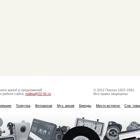
нига жалоб и предложений
© 2012 Портал 1922-1991.
о работе сайта:
rodina@22-91.ru
Все права защищены.
ллекции
Толкучка
Фотоархив
Муз. архив
Бренды
Место встречи
Сов. тов