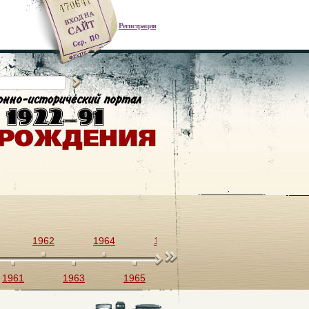
Регистрация
1962
1964
1966
1968
1970
1961
1963
1965
1967
1969