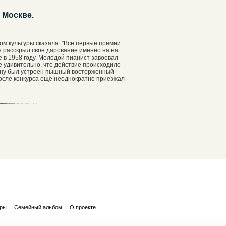
 Москве.
ом культуры сказала: "Все первые премии
н расскрыл свое дарование именно на на
 в 1958 году. Молодой пианист завоевал
ее удивительно, что действие происходило
ерну был устроен пышный восторженный
осле конкурса ещё неоднократно приезжал
ары
Семейный альбом
О проекте