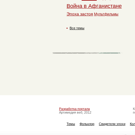
Война в Афганистане
Эпоха застоя
Мультфильмы
Все темы
Разработка портала
К
Артимедия веб, 2012
п
Темы
Фольклор
Свидетели эпохи
Ко