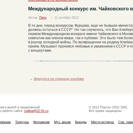
Международный конкурс им. Чайковского в
Автор:
Tiero
11 октября 2012
В те дни, перед конкурсом, Фурцева, еще не бывшая министр
должны остаться в СССР". Но так случилось, что Ван Клибер
первом Международном конкурсе имени Чайковского в Москве
симпатии как членов жюри, так и публики. Это было тем бол
в разгар холодной войны. По возвращении на родину Клиб
приём. Музыкант проникся любовью и уважением к СССР и п
с концертами.
←
Вернутся на страницу альбома
нига жалоб и предложений
© 2012 Портал 1922-1991.
о работе сайта:
rodina@22-91.ru
Все права защищены.
ллекции
Толкучка
Фотоархив
Муз. архив
Бренды
Место встречи
Сов. тов