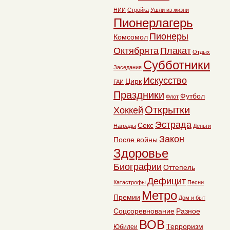
НИИ
Стройка
Ушли из жизни
Пионерлагерь
Пионеры
Комсомол
Октябрята
Плакат
Отдых
Субботники
Заседания
Искусство
Цирк
ГАИ
Праздники
Футбол
Флот
Открытки
Хоккей
Эстрада
Секс
Награды
Деньги
Закон
После войны
Здоровье
Биографии
Оттепель
Дефицит
Катастрофы
Песни
Метро
Премии
Дом и быт
Соцсоревнование
Разное
ВОВ
Терроризм
Юбилеи