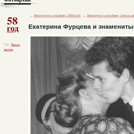
58
←
Вернутся к альбому 1958 год
←
Вернутся к альбому Эпоха з
год
Екатерина Фурцева и знамениты
Тэг:
Эпоха
застоя