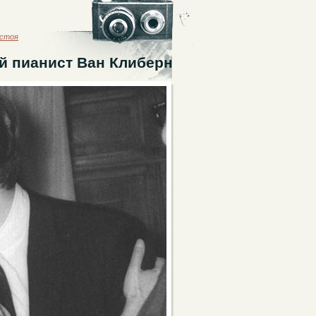
астоя
й пианист Ван Клиберн