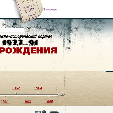
Регистрация
1962
1964
1966
1968
1970
1961
1963
1965
1967
1969