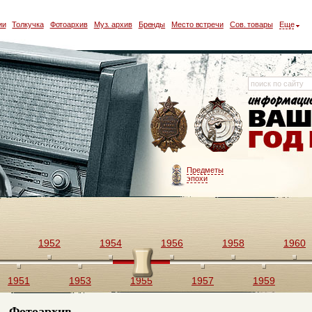
ии
Толкучка
Фотоархив
Муз. архив
Бренды
Место встречи
Сов. товары
Еще
Предметы
эпохи
1952
1954
1956
1958
1960
1951
1953
1955
1957
1959
Фотоархив