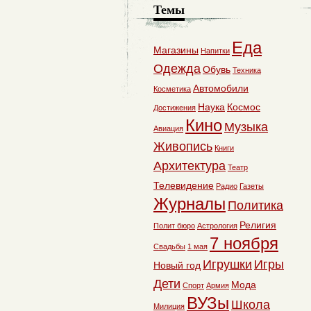
Темы
Еда
Магазины
Напитки
Одежда
Обувь
Техника
Автомобили
Косметика
Наука
Космос
Достижения
Кино
Музыка
Авиация
Живопись
Книги
Архитектура
Театр
Телевидение
Радио
Газеты
Журналы
Политика
Религия
Полит бюро
Астрология
7 ноября
Свадьбы
1 мая
Игрушки
Игры
Новый год
Дети
Мода
Спорт
Армия
ВУЗы
Школа
Милиция