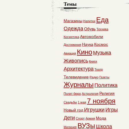
Темы
Еда
Магазины
Напитки
Одежда
Обувь
Техника
Автомобили
Косметика
Наука
Космос
Достижения
Кино
Музыка
Авиация
Живопись
Книги
Архитектура
Театр
Телевидение
Радио
Газеты
Журналы
Политика
Религия
Полит бюро
Астрология
7 ноября
Свадьбы
1 мая
Игрушки
Игры
Новый год
Дети
Мода
Спорт
Армия
ВУЗы
Школа
Милиция