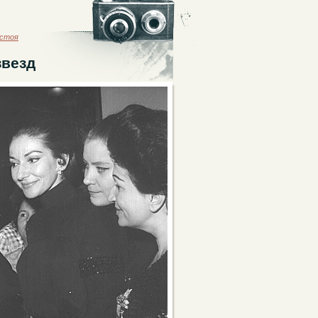
астоя
звезд