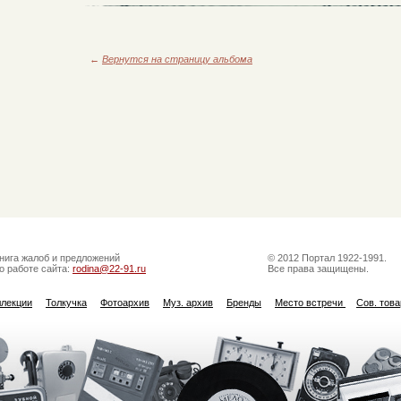
←
Вернутся на страницу альбома
нига жалоб и предложений
© 2012 Портал 1922-1991.
о работе сайта:
rodina@22-91.ru
Все права защищены.
ллекции
Толкучка
Фотоархив
Муз. архив
Бренды
Место встречи
Сов. тов