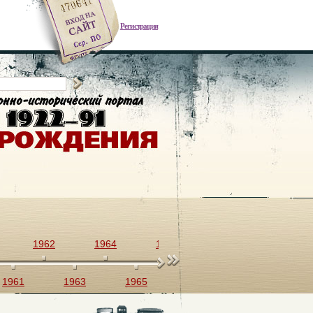
Регистрация
1962
1964
1966
1968
1970
1961
1963
1965
1967
1969