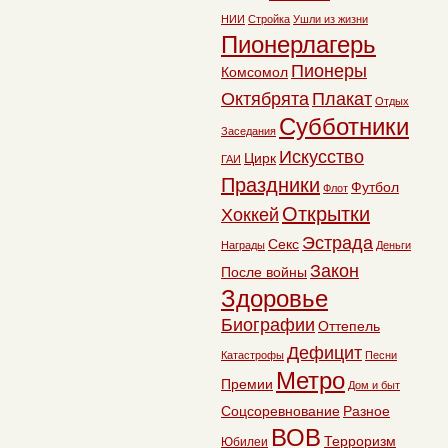
НИИ
Стройка
Ушли из жизни
Пионерлагерь
Пионеры
Комсомол
Октябрята
Плакат
Отдых
Субботники
Заседания
Искусство
Цирк
ГАИ
Праздники
Футбол
Флот
Открытки
Хоккей
Эстрада
Секс
Награды
Деньги
Закон
После войны
Здоровье
Биографии
Оттепель
Дефицит
Катастрофы
Песни
Метро
Премии
Дом и быт
Соцсоревнование
Разное
ВОВ
Терроризм
Юбилеи