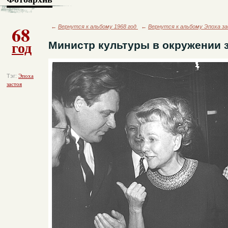
68
←
Вернутся к альбому 1968 год
←
Вернутся к альбому Эпоха з
год
Министр культуры в окружении 
Тэг:
Эпоха
застоя