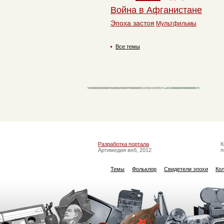
Война в Афганистане
Эпоха застоя
Мультфильмы
Все темы
Разработка портала
К
Артимедия веб, 2012
п
Темы
Фольклор
Свидетели эпохи
Ко