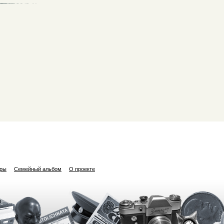
ары
Семейный альбом
О проекте