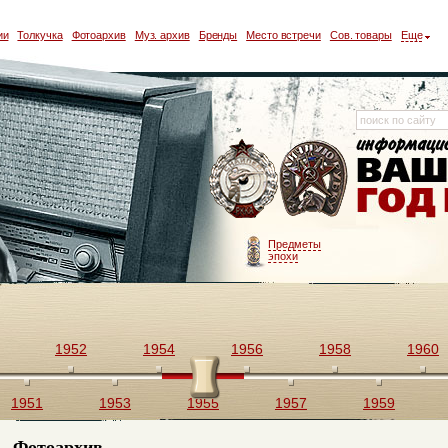
ии
Толкучка
Фотоархив
Муз. архив
Бренды
Место встречи
Сов. товары
Еще
Предметы
эпохи
1952
1954
1956
1958
1960
1951
1953
1955
1957
1959
Фотоархив