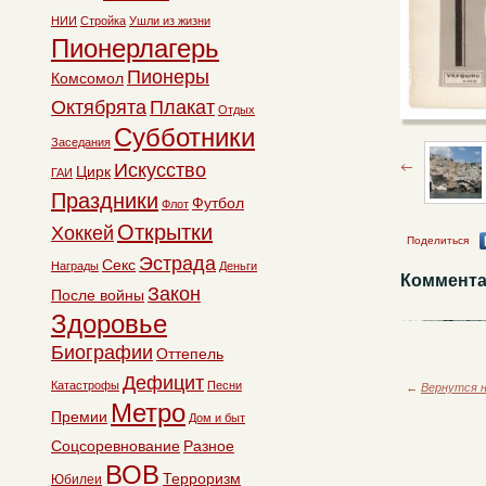
НИИ
Стройка
Ушли из жизни
Пионерлагерь
Пионеры
Комсомол
Октябрята
Плакат
Отдых
Субботники
Заседания
Искусство
Цирк
ГАИ
Праздники
Футбол
Флот
Открытки
Хоккей
Поделиться
Эстрада
Секс
Награды
Деньги
Коммента
Закон
После войны
Здоровье
Биографии
Оттепель
Дефицит
Катастрофы
Песни
←
Вернутся н
Метро
Премии
Дом и быт
Соцсоревнование
Разное
ВОВ
Терроризм
Юбилеи