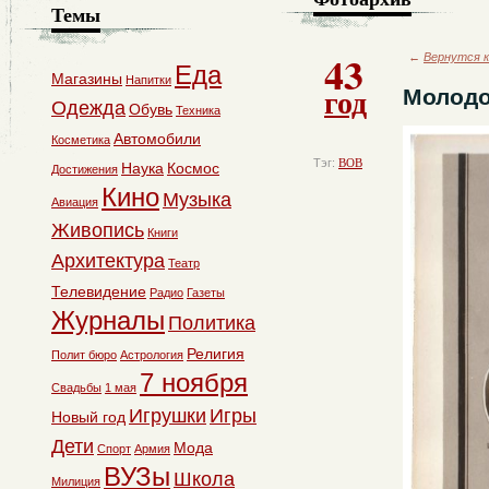
Темы
43
←
Вернутся к
Еда
Магазины
Напитки
год
Молодо
Одежда
Обувь
Техника
Автомобили
Косметика
Тэг:
ВОВ
Наука
Космос
Достижения
Кино
Музыка
Авиация
Живопись
Книги
Архитектура
Театр
Телевидение
Радио
Газеты
Журналы
Политика
Религия
Полит бюро
Астрология
7 ноября
Свадьбы
1 мая
Игрушки
Игры
Новый год
Дети
Мода
Спорт
Армия
ВУЗы
Школа
Милиция