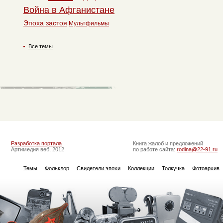
Война в Афганистане
Эпоха застоя
Мультфильмы
Все темы
Разработка портала
Книга жалоб и предложений
Артимедия веб, 2012
по работе сайта:
rodina@22-91.ru
Темы
Фольклор
Свидетели эпохи
Коллекции
Толкучка
Фотоархив