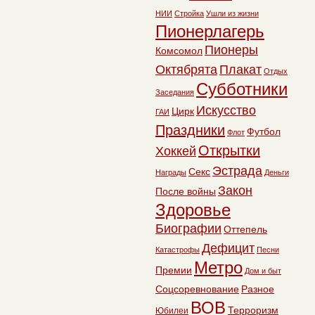
НИИ
Стройка
Ушли из жизни
Пионерлагерь
Пионеры
Комсомол
Октябрята
Плакат
Отдых
Субботники
Заседания
Искусство
Цирк
ГАИ
Праздники
Футбол
Флот
Открытки
Хоккей
Эстрада
Секс
Награды
Деньги
Закон
После войны
Здоровье
Биографии
Оттепель
Дефицит
Катастрофы
Песни
Метро
Премии
Дом и быт
Соцсоревнование
Разное
ВОВ
Терроризм
Юбилеи