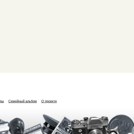
ары
Семейный альбом
О проекте