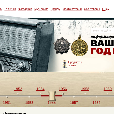
ии
Толкучка
Фотоархив
Муз. архив
Бренды
Место встречи
Сов. товары
Еще
Предметы
эпохи
1952
1954
1956
1958
1960
1951
1953
1955
1957
1959
Фотоархив