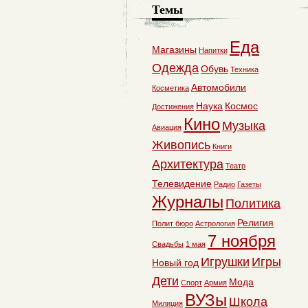
Темы
Еда
Магазины
Напитки
Одежда
Обувь
Техника
Автомобили
Косметика
Наука
Космос
Достижения
Кино
Музыка
Авиация
Живопись
Книги
Архитектура
Театр
Телевидение
Радио
Газеты
Журналы
Политика
Религия
Полит бюро
Астрология
7 ноября
Свадьбы
1 мая
Игрушки
Игры
Новый год
Дети
Мода
Спорт
Армия
ВУЗы
Школа
Милиция