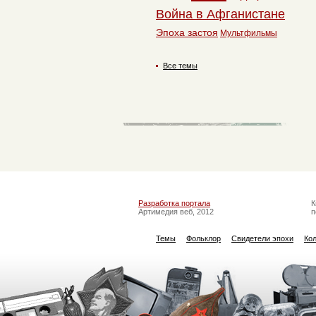
Война в Афганистане
Эпоха застоя
Мультфильмы
Все темы
Разработка портала
К
Артимедия веб, 2012
п
Темы
Фольклор
Свидетели эпохи
Ко