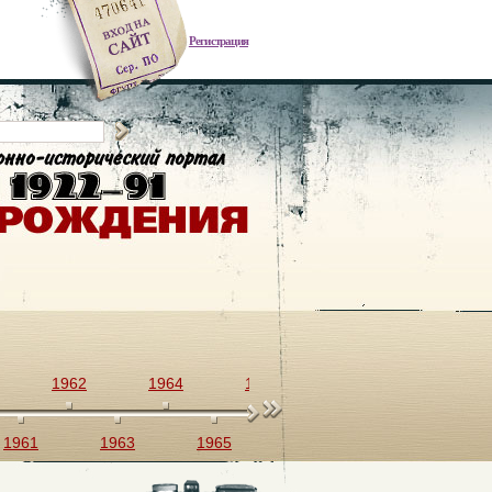
Регистрация
1962
1964
1966
1968
1970
1961
1963
1965
1967
1969