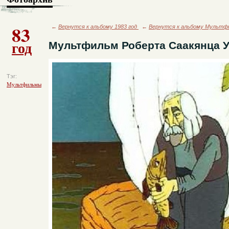
83
←
Вернутся к альбому 1983 год
←
Вернутся к альбому Мульт
год
Мультфильм Роберта Саакянца У
Тэг:
Мультфильмы