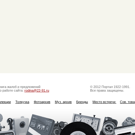
нига жалоб и предложений
© 2012 Портал 1922-1991.
о работе сайта:
rodina@22-91.ru
Все права защищены.
ллекции
Толкучка
Фотоархив
Муз. архив
Бренды
Место встречи
Сов. тов