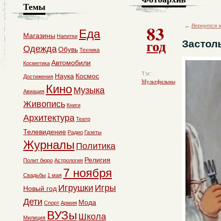
Темы
83
←
Вернутся к
Еда
Магазины
Напитки
год
Застол
Одежда
Обувь
Техника
Автомобили
Косметика
Тэг:
Наука
Космос
Достижения
Мультфильмы
Кино
Музыка
Авиация
Живопись
Книги
Архитектура
Театр
Телевидение
Радио
Газеты
Журналы
Политика
Религия
Полит бюро
Астрология
7 ноября
Свадьбы
1 мая
Игрушки
Игры
Новый год
Дети
Мода
Спорт
Армия
ВУЗы
Школа
Милиция