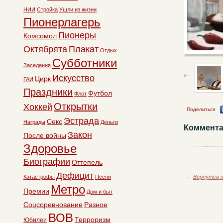
НИИ
Стройка
Ушли из жизни
Пионерлагерь
Пионеры
Комсомол
Октябрята
Плакат
Отдых
Субботники
Заседания
Искусство
Цирк
ГАИ
Праздники
Футбол
Флот
Открытки
Хоккей
Поделиться
Эстрада
Секс
Награды
Деньги
Коммента
Закон
После войны
Здоровье
Биографии
Оттепель
Дефицит
←
Вернутся н
Катастрофы
Песни
Метро
Премии
Дом и быт
Соцсоревнование
Разное
ВОВ
Терроризм
Юбилеи