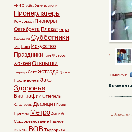
НИИ
Стройка
Ушли из жизни
Пионерлагерь
Пионеры
Комсомол
Октябрята
Плакат
Отдых
Субботники
Заседания
Искусство
Цирк
ГАИ
Праздники
Футбол
Флот
Открытки
Хоккей
Эстрада
Секс
Награды
Деньги
Поделиться
Закон
После войны
Коммента
Здоровье
Биографии
Оттепель
Дефицит
Катастрофы
Песни
Метро
Премии
Дом и быт
←
Вернутся н
Соцсоревнование
Разное
ВОВ
Терроризм
Юбилеи