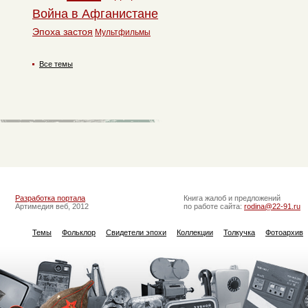
Война в Афганистане
Эпоха застоя
Мультфильмы
Все темы
Разработка портала
Книга жалоб и предложений
Артимедия веб, 2012
по работе сайта:
rodina@22-91.ru
Темы
Фольклор
Свидетели эпохи
Коллекции
Толкучка
Фотоархив