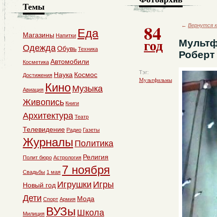
Темы
84
←
Вернутся к
Еда
Магазины
Напитки
год
Мультф
Одежда
Обувь
Техника
Роберт
Автомобили
Косметика
Тэг:
Наука
Космос
Достижения
Мультфильмы
Кино
Музыка
Авиация
Живопись
Книги
Архитектура
Театр
Телевидение
Радио
Газеты
Журналы
Политика
Религия
Полит бюро
Астрология
7 ноября
Свадьбы
1 мая
Игрушки
Игры
Новый год
Дети
Мода
Спорт
Армия
ВУЗы
Школа
Милиция