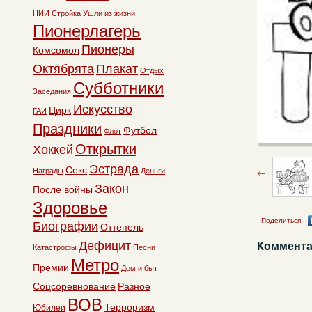
НИИ
Стройка
Ушли из жизни
Пионерлагерь
Пионеры
Комсомол
Октябрята
Плакат
Отдых
Субботники
Заседания
Искусство
Цирк
ГАИ
Праздники
Футбол
Флот
Открытки
Хоккей
Эстрада
Секс
Награды
Деньги
Закон
После войны
Здоровье
Поделиться
Биографии
Оттепель
Дефицит
Коммента
Катастрофы
Песни
Метро
Премии
Дом и быт
Соцсоревнование
Разное
ВОВ
Терроризм
Юбилеи