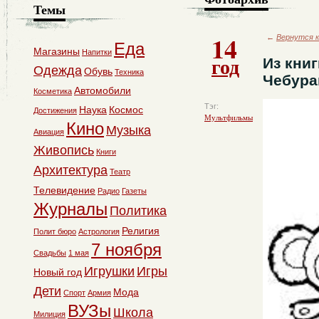
Темы
14
←
Вернутся к
Еда
Магазины
Напитки
год
Из книг
Одежда
Обувь
Техника
Чебура
Автомобили
Косметика
Тэг:
Наука
Космос
Достижения
Мультфильмы
Кино
Музыка
Авиация
Живопись
Книги
Архитектура
Театр
Телевидение
Радио
Газеты
Журналы
Политика
Религия
Полит бюро
Астрология
7 ноября
Свадьбы
1 мая
Игрушки
Игры
Новый год
Дети
Мода
Спорт
Армия
ВУЗы
Школа
Милиция