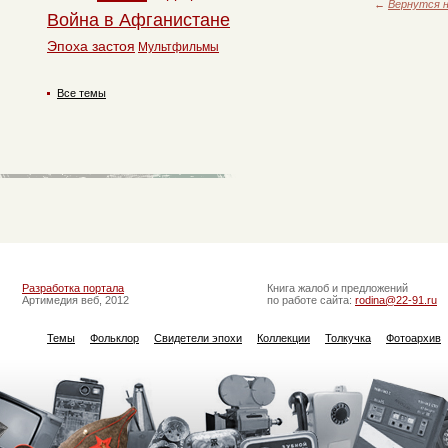
←
Вернутся н
Война в Афганистане
Эпоха застоя
Мультфильмы
Все темы
Разработка портала
Книга жалоб и предложений
Артимедия веб, 2012
по работе сайта:
rodina@22-91.ru
Темы
Фольклор
Свидетели эпохи
Коллекции
Толкучка
Фотоархив