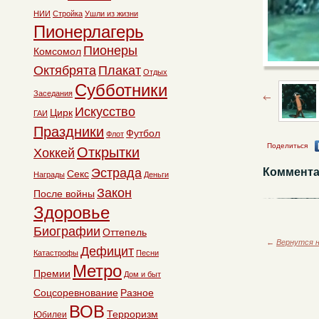
НИИ
Стройка
Ушли из жизни
Пионерлагерь
Пионеры
Комсомол
Октябрята
Плакат
Отдых
Субботники
Заседания
Искусство
Цирк
ГАИ
Праздники
Футбол
Флот
Поделиться
Открытки
Хоккей
Эстрада
Коммента
Секс
Награды
Деньги
Закон
После войны
Здоровье
Биографии
Оттепель
←
Вернутся н
Дефицит
Катастрофы
Песни
Метро
Премии
Дом и быт
Соцсоревнование
Разное
ВОВ
Терроризм
Юбилеи