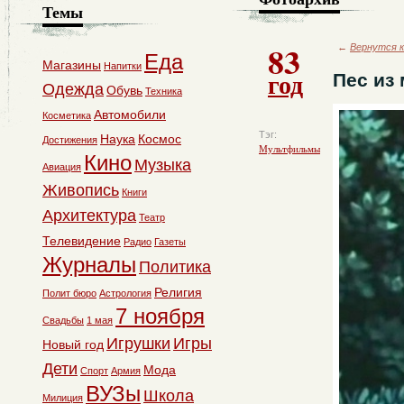
Темы
83
←
Вернутся к
Еда
Магазины
Напитки
год
Пес из
Одежда
Обувь
Техника
Автомобили
Косметика
Тэг:
Наука
Космос
Достижения
Мультфильмы
Кино
Музыка
Авиация
Живопись
Книги
Архитектура
Театр
Телевидение
Радио
Газеты
Журналы
Политика
Религия
Полит бюро
Астрология
7 ноября
Свадьбы
1 мая
Игрушки
Игры
Новый год
Дети
Мода
Спорт
Армия
ВУЗы
Школа
Милиция