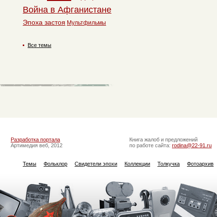
Война в Афганистане
Эпоха застоя
Мультфильмы
Все темы
Разработка портала
Книга жалоб и предложений
Артимедия веб, 2012
по работе сайта:
rodina@22-91.ru
Темы
Фольклор
Свидетели эпохи
Коллекции
Толкучка
Фотоархив