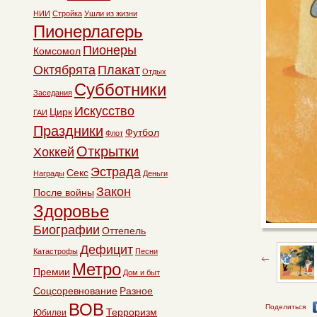
НИИ
Стройка
Ушли из жизни
Пионерлагерь
Пионеры
Комсомол
Октябрята
Плакат
Отдых
Субботники
Заседания
Искусство
Цирк
ГАИ
Праздники
Футбол
Флот
Открытки
Хоккей
Эстрада
Секс
Награды
Деньги
Закон
После войны
Здоровье
Биографии
Оттепель
Дефицит
Катастрофы
Песни
Метро
Премии
Дом и быт
Соцсоревнование
Разное
ВОВ
Поделиться
Терроризм
Юбилеи