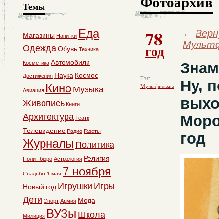
Фотоархив
Темы
78
Еда
←
Верн
Магазины
Напитки
Мульт
год
Одежда
Обувь
Техника
Автомобили
Косметика
Знам
Наука
Космос
Достижения
Тэг:
Ну, п
Кино
Мультфильмы
Музыка
Авиация
выхо
Живопись
Книги
Архитектура
Моро
Театр
Телевидение
Радио
Газеты
год
Журналы
Политика
Религия
Полит бюро
Астрология
7 ноября
Свадьбы
1 мая
Игрушки
Игры
Новый год
Дети
Мода
Спорт
Армия
ВУЗы
Школа
Милиция