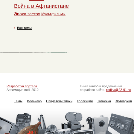
Война в Афганистане
Эпоха застоя
Мультфильмы
Все темы
Разработка портала
Книга жалоб и предложений
Артимедия веб, 2012
по работе сайта:
rodina@22-91.ru
Темы
Фольклор
Свидетели эпохи
Коллекции
Толкучка
Фотоархив