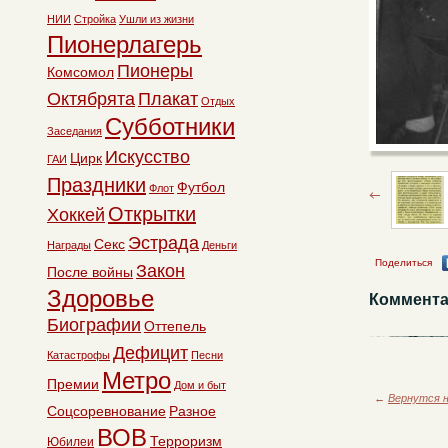
НИИ
Стройка
Ушли из жизни
Пионерлагерь
Пионеры
Комсомол
Октябрята
Плакат
Отдых
Субботники
Заседания
Искусство
Цирк
ГАИ
Праздники
Футбол
Флот
Открытки
Хоккей
Эстрада
Секс
Награды
Деньги
Поделиться
Закон
После войны
Здоровье
Коммента
Биографии
Оттепель
Дефицит
Катастрофы
Песни
Метро
Премии
Дом и быт
←
Вернутся н
Соцсоревнование
Разное
ВОВ
Терроризм
Юбилеи