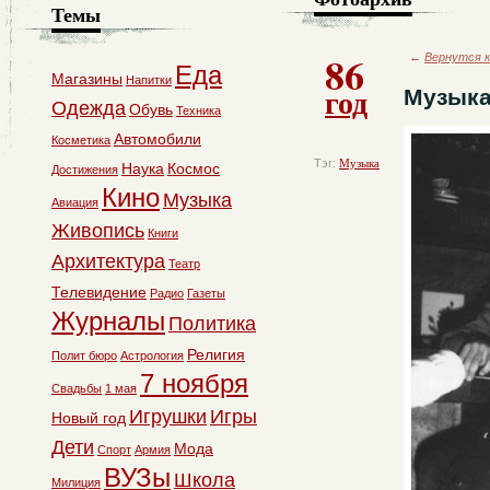
Темы
86
←
Вернутся к
Еда
Магазины
Напитки
год
Музыка
Одежда
Обувь
Техника
Автомобили
Косметика
Тэг:
Музыка
Наука
Космос
Достижения
Кино
Музыка
Авиация
Живопись
Книги
Архитектура
Театр
Телевидение
Радио
Газеты
Журналы
Политика
Религия
Полит бюро
Астрология
7 ноября
Свадьбы
1 мая
Игрушки
Игры
Новый год
Дети
Мода
Спорт
Армия
ВУЗы
Школа
Милиция