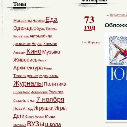
Темы
73
←
Вернутся к
Еда
Магазины
Напитки
год
Обложк
Одежда
Обувь
Техника
Автомобили
Косметика
Тэг:
Журналы
Наука
Космос
Достижения
Кино
Музыка
Авиация
Живопись
Книги
Архитектура
Театр
Телевидение
Радио
Газеты
Журналы
Политика
Религия
Полит бюро
Астрология
7 ноября
Свадьбы
1 мая
Игрушки
Игры
Новый год
Дети
Мода
Спорт
Армия
ВУЗы
Школа
Милиция