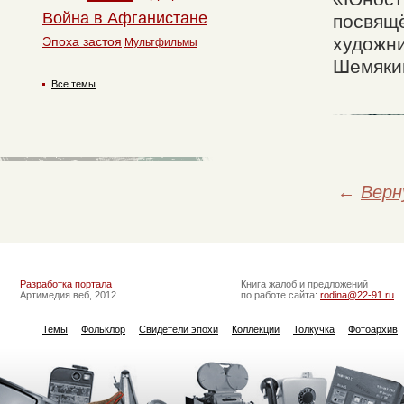
Война в Афганистане
посвящё
художни
Эпоха застоя
Мультфильмы
Шемякин
Все темы
←
Верн
Разработка портала
Книга жалоб и предложений
Артимедия веб, 2012
по работе сайта:
rodina@22-91.ru
Темы
Фольклор
Свидетели эпохи
Коллекции
Толкучка
Фотоархив