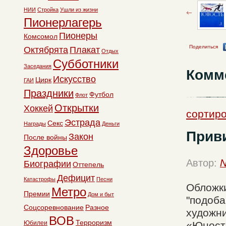
НИИ
Стройка
Ушли из жизни
Пионерлагерь
Пионеры
Комсомол
Поделиться
Октябрята
Плакат
Отдых
Субботники
Заседания
Комм
Искусство
Цирк
ГАИ
Праздники
Футбол
Флот
Открытки
Хоккей
сортиро
Эстрада
Секс
Награды
Деньги
Прив
Закон
После войны
Здоровье
Автор:
N
Биографии
Оттепель
Дефицит
Катастрофы
Песни
Обложк
Метро
Премии
Дом и быт
"подоба
Соцсоревнование
Разное
художни
ВОВ
Терроризм
Юбилеи
«Юности