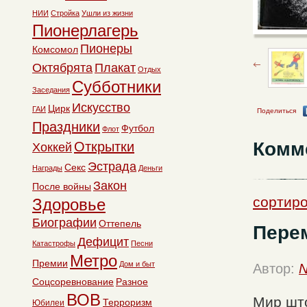
НИИ
Стройка
Ушли из жизни
Пионерлагерь
Пионеры
Комсомол
Октябрята
Плакат
Отдых
Субботники
Заседания
Искусство
Цирк
ГАИ
Поделиться
Праздники
Футбол
Флот
Комм
Открытки
Хоккей
Эстрада
Секс
Награды
Деньги
Закон
После войны
сортиро
Здоровье
Биографии
Оттепель
Пере
Дефицит
Катастрофы
Песни
Метро
Премии
Дом и быт
Автор:
N
Соцсоревнование
Разное
ВОВ
Мир што
Терроризм
Юбилеи