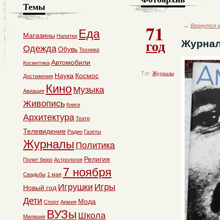
Темы
71
←
Вернутся к
Еда
Магазины
Напитки
год
Журнал
Одежда
Обувь
Техника
Автомобили
Косметика
Тэг:
Журналы
Наука
Космос
Достижения
Кино
Музыка
Авиация
Живопись
Книги
Архитектура
Театр
Телевидение
Радио
Газеты
Журналы
Политика
Религия
Полит бюро
Астрология
7 ноября
Свадьбы
1 мая
Игрушки
Игры
Новый год
Дети
Мода
Спорт
Армия
ВУЗы
Школа
Милиция