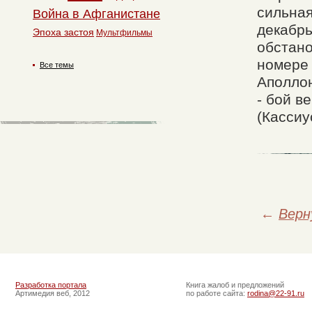
сильная
Война в Афганистане
декабрь
Эпоха застоя
Мультфильмы
обстано
номере 
Все темы
Аполлон
- бой в
(Кассиу
←
Верн
Разработка портала
Книга жалоб и предложений
Артимедия веб, 2012
по работе сайта:
rodina@22-91.ru