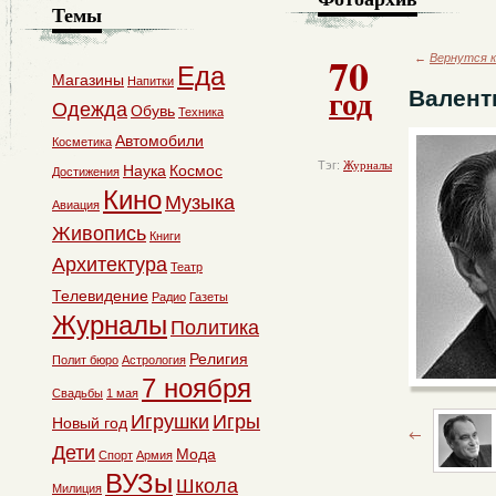
Темы
70
←
Вернутся к
Еда
Магазины
Напитки
год
Валент
Одежда
Обувь
Техника
Автомобили
Косметика
Тэг:
Журналы
Наука
Космос
Достижения
Кино
Музыка
Авиация
Живопись
Книги
Архитектура
Театр
Телевидение
Радио
Газеты
Журналы
Политика
Религия
Полит бюро
Астрология
7 ноября
Свадьбы
1 мая
Игрушки
Игры
Новый год
Дети
Мода
Спорт
Армия
ВУЗы
Школа
Милиция