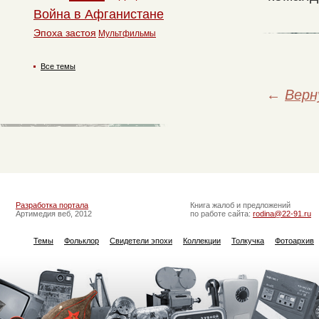
Война в Афганистане
Эпоха застоя
Мультфильмы
Все темы
←
Верн
Разработка портала
Книга жалоб и предложений
Артимедия веб, 2012
по работе сайта:
rodina@22-91.ru
Темы
Фольклор
Свидетели эпохи
Коллекции
Толкучка
Фотоархив