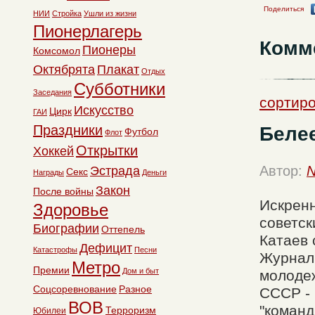
Поделиться
НИИ
Стройка
Ушли из жизни
Пионерлагерь
Комм
Пионеры
Комсомол
Октябрята
Плакат
Отдых
Субботники
Заседания
сортиро
Искусство
Цирк
ГАИ
Праздники
Белее
Футбол
Флот
Открытки
Хоккей
Автор:
N
Эстрада
Секс
Награды
Деньги
Закон
После войны
Искренн
Здоровье
советск
Биографии
Оттепель
Катаев 
Дефицит
Катастрофы
Песни
Журнал 
Метро
Премии
Дом и быт
молодеж
Соцсоревнование
Разное
СССР - 
ВОВ
"команд
Терроризм
Юбилеи