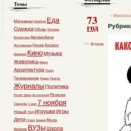
Темы
73
←
Вернутся к
Еда
Магазины
Напитки
год
Рубрик
Одежда
Обувь
Техника
Автомобили
Косметика
Тэг:
Журналы
Наука
Космос
Достижения
Кино
Музыка
Авиация
Живопись
Книги
Архитектура
Театр
Телевидение
Радио
Газеты
Журналы
Политика
Религия
Полит бюро
Астрология
7 ноября
Свадьбы
1 мая
Игрушки
Игры
Новый год
Дети
Мода
Спорт
Армия
ВУЗы
Школа
Милиция