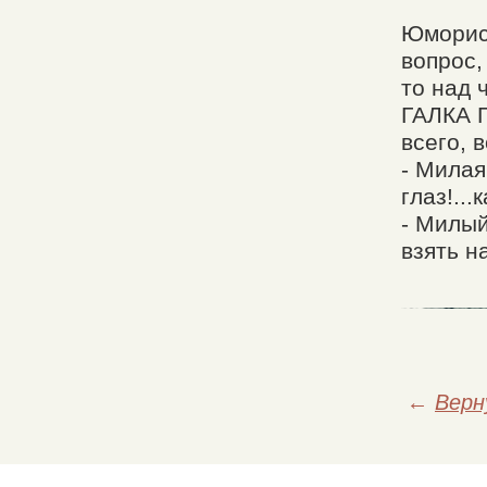
Юморист
вопрос,
то над 
ГАЛКА 
всего, 
- Милая
глаз!..
- Милый
взять н
←
Верн