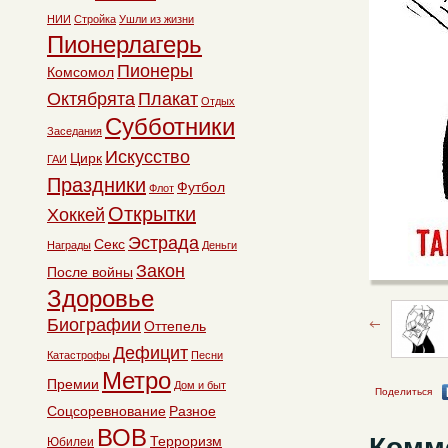
НИИ
Стройка
Ушли из жизни
Пионерлагерь
Пионеры
Комсомол
Октябрята
Плакат
Отдых
Субботники
Заседания
Искусство
Цирк
ГАИ
Праздники
Футбол
Флот
Открытки
Хоккей
Эстрада
Секс
Награды
Деньги
Закон
После войны
Здоровье
Биографии
Оттепель
Дефицит
Катастрофы
Песни
Метро
Премии
Дом и быт
Поделиться
Соцсоревнование
Разное
ВОВ
Комм
Терроризм
Юбилеи