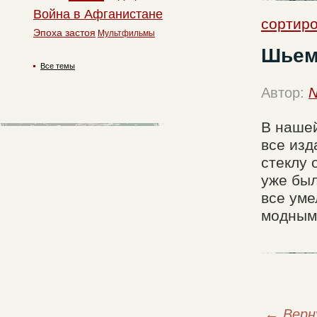
Война в Афганистане
сортиро
Эпоха застоя
Мультфильмы
Шьем
Все темы
Автор:
N
В нашей
все изд
стеклу 
уже был
все уме
модным
←
Верн