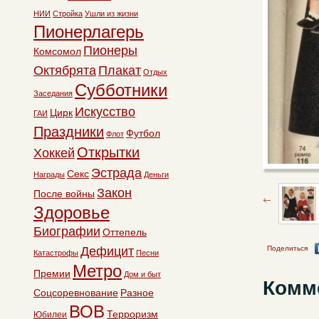
НИИ
Стройка
Ушли из жизни
Пионерлагерь
Пионеры
Комсомол
Октябрята
Плакат
Отдых
Субботники
Заседания
Искусство
Цирк
ГАИ
Праздники
Футбол
Флот
Открытки
Хоккей
Эстрада
Секс
Награды
Деньги
Закон
После войны
Здоровье
Биографии
Оттепель
Дефицит
Поделиться
Катастрофы
Песни
Метро
Премии
Дом и быт
Комм
Соцсоревнование
Разное
ВОВ
Терроризм
Юбилеи