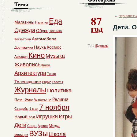
Темы
87
←
Вернутся к
Еда
Магазины
Напитки
год
Дети. 
Одежда
Обувь
Техника
Автомобили
Косметика
Тэг:
Журналы
Наука
Космос
Достижения
Кино
Музыка
Авиация
Живопись
Книги
Архитектура
Театр
Телевидение
Радио
Газеты
Журналы
Политика
Религия
Полит бюро
Астрология
7 ноября
Свадьбы
1 мая
Игрушки
Игры
Новый год
Дети
Мода
Спорт
Армия
ВУЗы
Школа
Милиция