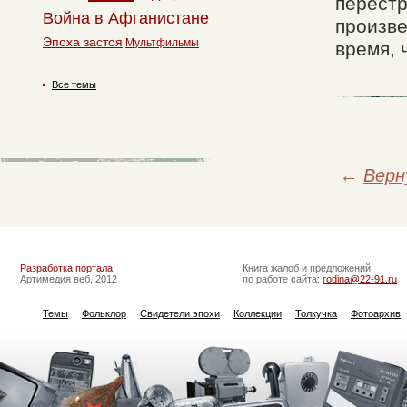
перестр
Война в Афганистане
произве
Эпоха застоя
Мультфильмы
время, 
Все темы
←
Верн
Разработка портала
Книга жалоб и предложений
Артимедия веб, 2012
по работе сайта:
rodina@22-91.ru
Темы
Фольклор
Свидетели эпохи
Коллекции
Толкучка
Фотоархив