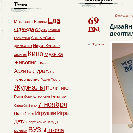
Темы
69
←
Вернутся к
Еда
Магазины
Напитки
год
Дизайн
Одежда
Обувь
Техника
десяти
Автомобили
Косметика
Тэг:
Журналы
Наука
Космос
Достижения
Кино
Музыка
Авиация
Живопись
Книги
Архитектура
Театр
Телевидение
Радио
Газеты
Журналы
Политика
Религия
Полит бюро
Астрология
7 ноября
Свадьбы
1 мая
Игрушки
Игры
Новый год
Дети
Мода
Спорт
Армия
ВУЗы
Школа
Милиция