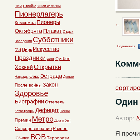
НИИ
Стройка
Ушли из жизни
Пионерлагерь
Пионеры
Комсомол
Октябрята
Плакат
Отдых
Субботники
Заседания
Поделиться
Искусство
Цирк
ГАИ
Праздники
Футбол
Флот
Комм
Открытки
Хоккей
Эстрада
Секс
Награды
Деньги
Закон
После войны
сортиро
Здоровье
Один
Биографии
Оттепель
Дефицит
Катастрофы
Песни
Метро
Автор:
N
Премии
Дом и быт
Соцсоревнование
Разное
Я прочи
ВОВ
Терроризм
Юбилеи