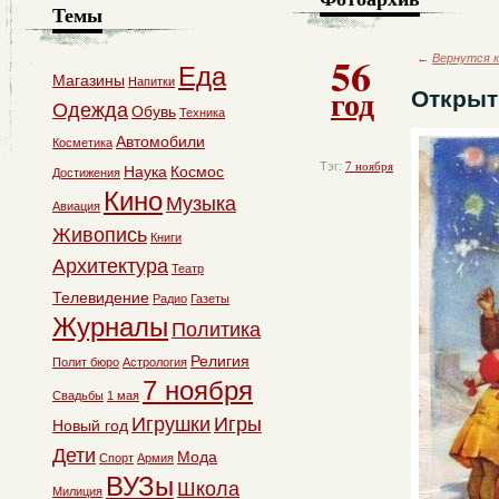
Темы
56
←
Вернутся к
Еда
Магазины
Напитки
год
Открыт
Одежда
Обувь
Техника
Автомобили
Косметика
Тэг:
7 ноября
Наука
Космос
Достижения
Кино
Музыка
Авиация
Живопись
Книги
Архитектура
Театр
Телевидение
Радио
Газеты
Журналы
Политика
Религия
Полит бюро
Астрология
7 ноября
Свадьбы
1 мая
Игрушки
Игры
Новый год
Дети
Мода
Спорт
Армия
ВУЗы
Школа
Милиция