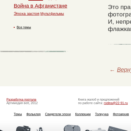
Война в Афганистане
Это пра
фотогра
Эпоха застоя
Мультфильмы
И, непр
Все темы
флажкам
←
Верн
Разработка портала
Книга жалоб и предложений
Артимедия веб, 2012
по работе сайта:
rodina@22-91.ru
Темы
Фольклор
Свидетели эпохи
Коллекции
Толкучка
Фотоархив