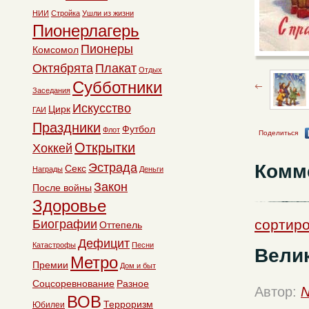
НИИ
Стройка
Ушли из жизни
Пионерлагерь
Пионеры
Комсомол
Октябрята
Плакат
Отдых
Субботники
Заседания
Искусство
Цирк
ГАИ
Праздники
Футбол
Флот
Поделиться
Открытки
Хоккей
Комм
Эстрада
Секс
Награды
Деньги
Закон
После войны
Здоровье
сортир
Биографии
Оттепель
Дефицит
Катастрофы
Песни
Велик
Метро
Премии
Дом и быт
Соцсоревнование
Разное
Автор:
N
ВОВ
Терроризм
Юбилеи