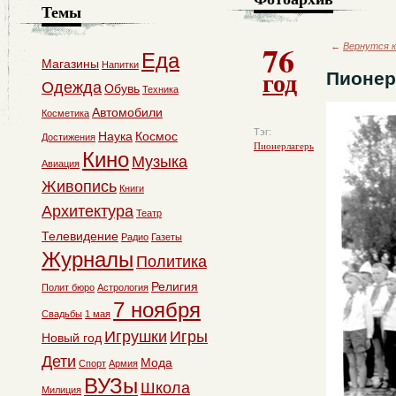
Темы
76
←
Вернутся к
Еда
Магазины
Напитки
год
Пионер
Одежда
Обувь
Техника
Автомобили
Косметика
Тэг:
Наука
Космос
Достижения
Пионерлагерь
Кино
Музыка
Авиация
Живопись
Книги
Архитектура
Театр
Телевидение
Радио
Газеты
Журналы
Политика
Религия
Полит бюро
Астрология
7 ноября
Свадьбы
1 мая
Игрушки
Игры
Новый год
Дети
Мода
Спорт
Армия
ВУЗы
Школа
Милиция