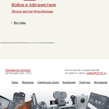
Война в Афганистане
Эпоха застоя
Мультфильмы
Все темы
Разработка портала
Книга жалоб и предложений
Артимедия веб, 2012
по работе сайта:
rodina@22-91.ru
Темы
Фольклор
Свидетели эпохи
Коллекции
Толкучка
Фотоархив