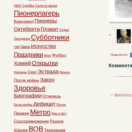
НИИ
Стройка
Ушли из жизни
Пионерлагерь
Пионеры
Комсомол
Октябрята
Плакат
Отдых
Субботники
Заседания
Искусство
Цирк
ГАИ
Праздники
Футбол
Поделиться
Флот
Открытки
Хоккей
Коммента
Эстрада
Секс
Награды
Деньги
Закон
После войны
Здоровье
Биографии
←
Вернутся н
Оттепель
Дефицит
Катастрофы
Песни
Метро
Премии
Дом и быт
Соцсоревнование
Разное
ВОВ
Терроризм
Юбилеи