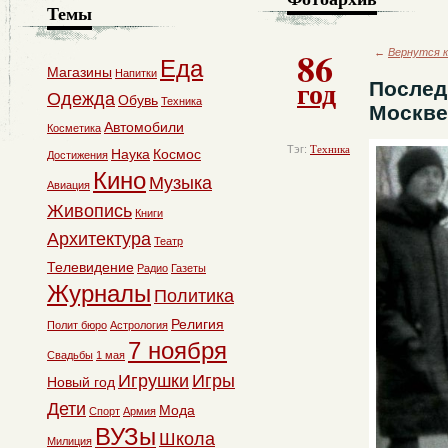
Темы
86
←
Вернутся к
Еда
Магазины
Напитки
год
Послед
Одежда
Обувь
Техника
Москве
Автомобили
Косметика
Тэг:
Техника
Наука
Космос
Достижения
Кино
Музыка
Авиация
Живопись
Книги
Архитектура
Театр
Телевидение
Радио
Газеты
Журналы
Политика
Религия
Полит бюро
Астрология
7 ноября
Свадьбы
1 мая
Игрушки
Игры
Новый год
Дети
Мода
Спорт
Армия
ВУЗы
Школа
Милиция