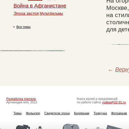
На огор
Война в Афганистане
Москве,
Эпоха застоя
на стил
Мультфильмы
столичн
Все темы
для дет
←
Верн
Разработка портала
Книга жалоб и предложений
Артимедия веб, 2012
по работе сайта:
rodina@22-91.ru
Темы
Фольклор
Свидетели эпохи
Коллекции
Толкучка
Фотоархив