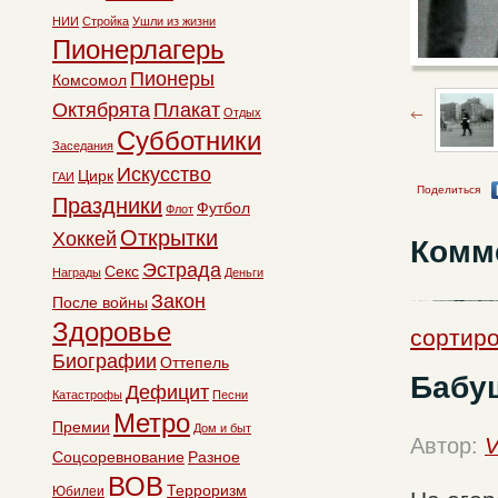
НИИ
Стройка
Ушли из жизни
Пионерлагерь
Пионеры
Комсомол
Октябрята
Плакат
Отдых
Субботники
Заседания
Искусство
Цирк
ГАИ
Поделиться
Праздники
Футбол
Флот
Открытки
Хоккей
Комм
Эстрада
Секс
Награды
Деньги
Закон
После войны
Здоровье
сортир
Биографии
Оттепель
Бабуш
Дефицит
Катастрофы
Песни
Метро
Премии
Дом и быт
Автор:
V
Соцсоревнование
Разное
ВОВ
Терроризм
Юбилеи