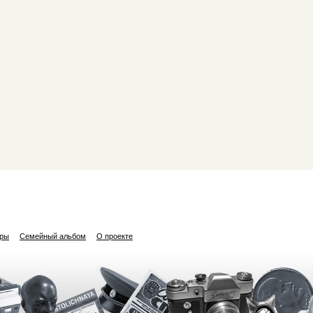
ары
Семейный альбом
О проекте