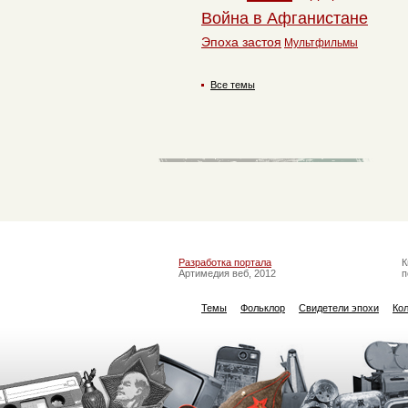
Война в Афганистане
Эпоха застоя
Мультфильмы
Все темы
Разработка портала
К
Артимедия веб, 2012
п
Темы
Фольклор
Свидетели эпохи
Ко