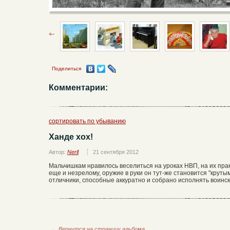
Поделиться
Комментарии:
сортировать по убыванию
Ханде хох!
Автор:
Nerll
21 сентября 2012
Мальчишкам нравилось веселиться на уроках НВП, на их прак
еще и незрелому, оружие в руки он тут-же становится "крутым
отличники, способные аккуратно и собрано исполнять воинск
←
Вернутся на страницу альбома