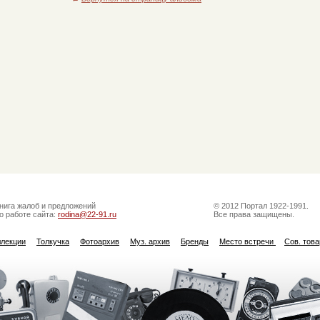
нига жалоб и предложений
© 2012 Портал 1922-1991.
о работе сайта:
rodina@22-91.ru
Все права защищены.
ллекции
Толкучка
Фотоархив
Муз. архив
Бренды
Место встречи
Сов. тов