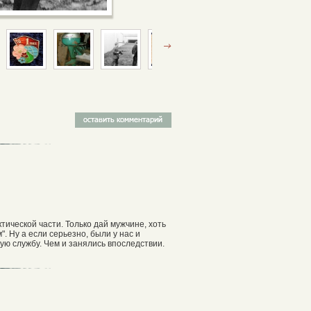
тической части. Только дай мужчине, хоть
". Ну а если серьезно, были у нас и
ую службу. Чем и занялись впоследствии.