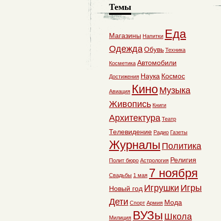
Темы
Еда
Магазины
Напитки
Одежда
Обувь
Техника
Автомобили
Косметика
Наука
Космос
Достижения
Кино
Музыка
Авиация
Живопись
Книги
Архитектура
Театр
Телевидение
Радио
Газеты
Журналы
Политика
Религия
Полит бюро
Астрология
7 ноября
Свадьбы
1 мая
Игрушки
Игры
Новый год
Дети
Мода
Спорт
Армия
ВУЗы
Школа
Милиция