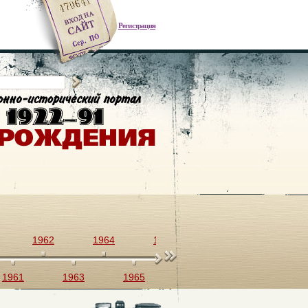
Регистрация
1962
1964
1966
1968
1970
1961
1963
1965
1967
1969