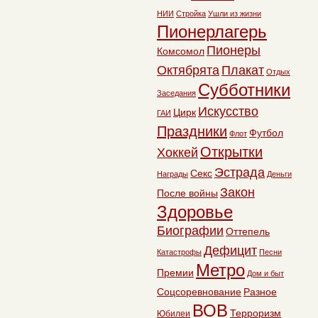
НИИ
Стройка
Ушли из жизни
Пионерлагерь
Пионеры
Комсомол
Октябрята
Плакат
Отдых
Субботники
Заседания
Искусство
Цирк
ГАИ
Праздники
Футбол
Флот
Открытки
Хоккей
Эстрада
Секс
Награды
Деньги
Закон
После войны
Здоровье
Биографии
Оттепель
Дефицит
Катастрофы
Песни
Метро
Премии
Дом и быт
Соцсоревнование
Разное
ВОВ
Терроризм
Юбилеи