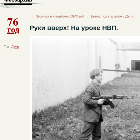
76
←
Вернутся к альбому 1976 год
←
Вернутся к альбому Дети
год
Руки вверх! На уроке НВП.
Тэг:
Дети