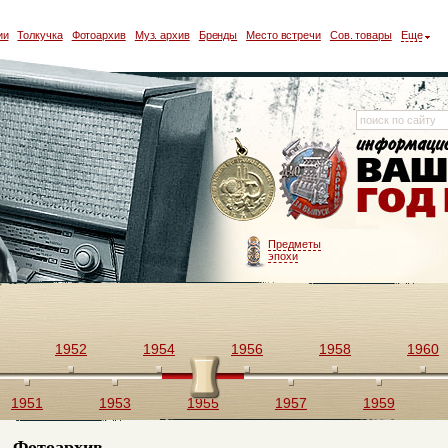
ии
Толкучка
Фотоархив
Муз. архив
Бренды
Место встречи
Сов. товары
Еще
Предметы
эпохи
1952
1954
1956
1958
1960
1951
1953
1955
1957
1959
Фотоархив