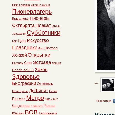
НИИ
Стройка
Ушли из жизни
Пионерлагерь
Пионеры
Комсомол
Октябрята
Плакат
Отдых
Субботники
Заседания
Искусство
Цирк
ГАИ
Праздники
Футбол
Флот
Открытки
Хоккей
Эстрада
Секс
Награды
Деньги
Закон
После войны
Здоровье
Биографии
Оттепель
Дефицит
Катастрофы
Песни
Метро
Премии
Дом и быт
Поделиться
Соцсоревнование
Разное
ВОВ
Терроризм
Юбилеи