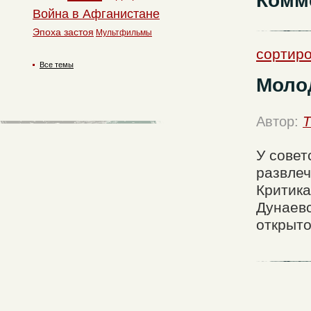
Комм
Война в Афганистане
Эпоха застоя
Мультфильмы
сортир
Все темы
Моло
Автор:
T
У совет
развлеч
Критика
Дунаевс
открыто