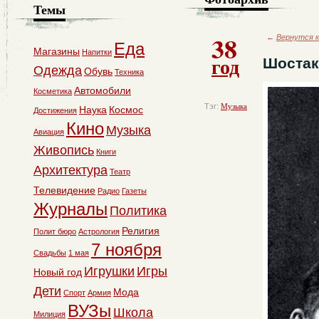
Темы
38
←
Вернутся к
Еда
Магазины
Напитки
год
Шостак
Одежда
Обувь
Техника
Автомобили
Косметика
Тэг:
Музыка
Наука
Космос
Достижения
Кино
Музыка
Авиация
Живопись
Книги
Архитектура
Театр
Телевидение
Радио
Газеты
Журналы
Политика
Религия
Полит бюро
Астрология
7 ноября
Свадьбы
1 мая
Игрушки
Игры
Новый год
Дети
Мода
Спорт
Армия
ВУЗы
Школа
Милиция