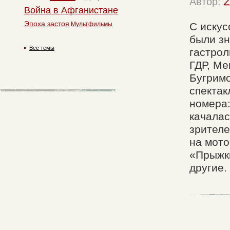
Автор:
Z
Война в Афганистане
Эпоха застоя
Мультфильмы
С иску
были зн
Все темы
гастрол
ГДР, Ме
Бугримо
спектак
номера:
качалас
зрителе
на мото
«Прыжки
другие.