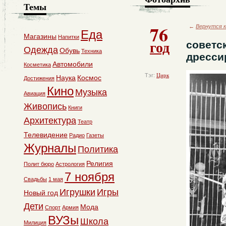
Темы
76
←
Вернутся к
Еда
Магазины
Напитки
год
советск
Одежда
Обувь
Техника
дресси
Автомобили
Косметика
Тэг:
Цирк
Наука
Космос
Достижения
Кино
Музыка
Авиация
Живопись
Книги
Архитектура
Театр
Телевидение
Радио
Газеты
Журналы
Политика
Религия
Полит бюро
Астрология
7 ноября
Свадьбы
1 мая
Игрушки
Игры
Новый год
Дети
Мода
Спорт
Армия
ВУЗы
Школа
Милиция