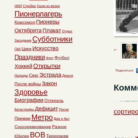
НИИ
Стройка
Ушли из жизни
Пионерлагерь
Пионеры
Комсомол
Октябрята
Плакат
Отдых
Субботники
Заседания
Искусство
Цирк
ГАИ
Праздники
Футбол
Флот
Открытки
Хоккей
Поделиться
Эстрада
Секс
Награды
Деньги
Закон
После войны
Комм
Здоровье
Биографии
Оттепель
Дефицит
Катастрофы
Песни
сортиро
Метро
Премии
Дом и быт
Соцсоревнование
Разное
ВОВ
Терроризм
Юбилеи