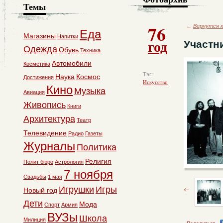
Темы
76
←
Вернутся к
Еда
Магазины
Напитки
год
Участн
Одежда
Обувь
Техника
Автомобили
Косметика
Тэг:
Наука
Космос
Достижения
Искусство
Кино
Музыка
Авиация
Живопись
Книги
Архитектура
Театр
Телевидение
Радио
Газеты
Журналы
Политика
Религия
Полит бюро
Астрология
7 ноября
Свадьбы
1 мая
Игрушки
Игры
Новый год
Дети
Мода
Спорт
Армия
ВУЗы
Школа
Милиция