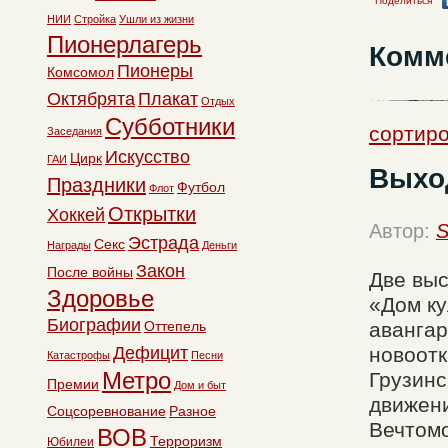
Поделиться
НИИ
Стройка
Ушли из жизни
Пионерлагерь
Комм
Пионеры
Комсомол
Октябрята
Плакат
Отдых
Субботники
сортир
Заседания
Искусство
Цирк
ГАИ
Выхо
Праздники
Футбол
Флот
Открытки
Хоккей
Автор:
S
Эстрада
Секс
Награды
Деньги
Закон
После войны
Две выс
Здоровье
«Дом ку
Биографии
Оттепель
авангар
Дефицит
новоотк
Катастрофы
Песни
Метро
Грузинс
Премии
Дом и быт
движени
Соцсоревнование
Разное
Вечтомо
ВОВ
Терроризм
Юбилеи