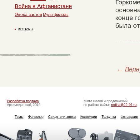
Горкоме
Война в Афганистане
основна
Эпоха застоя
Мультфильмы
конце г
была от
Все темы
←
Верн
Разработка портала
Книга жалоб и предложений
Артимедия веб, 2012
по работе сайта:
rodina@22-91.ru
Темы
Фольклор
Свидетели эпохи
Коллекции
Толкучка
Фотоархив