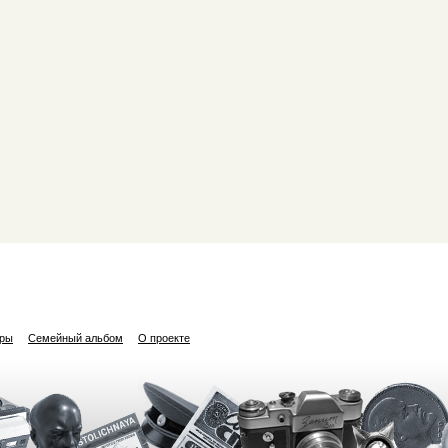
ары
Семейный альбом
О проекте