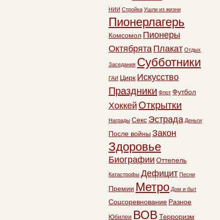
НИИ
Стройка
Ушли из жизни
Пионерлагерь
Пионеры
Комсомол
Октябрята
Плакат
Отдых
Субботники
Заседания
Искусство
Цирк
ГАИ
Праздники
Футбол
Флот
Открытки
Хоккей
Эстрада
Секс
Награды
Деньги
Закон
После войны
Здоровье
Биографии
Оттепель
Дефицит
Катастрофы
Песни
Метро
Премии
Дом и быт
Соцсоревнование
Разное
ВОВ
Терроризм
Юбилеи