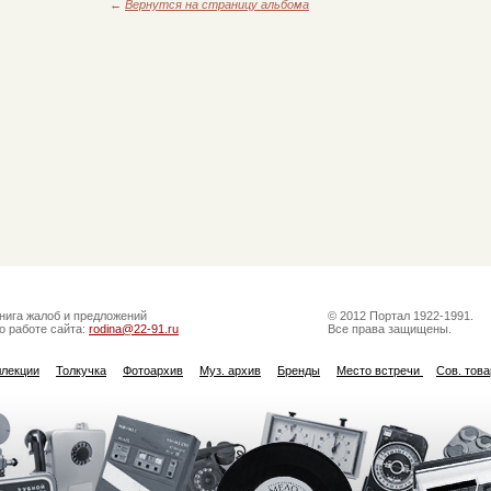
←
Вернутся на страницу альбома
нига жалоб и предложений
© 2012 Портал 1922-1991.
о работе сайта:
rodina@22-91.ru
Все права защищены.
ллекции
Толкучка
Фотоархив
Муз. архив
Бренды
Место встречи
Сов. тов