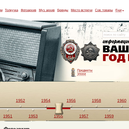
ии
Толкучка
Фотоархив
Муз. архив
Бренды
Место встречи
Сов. товары
Еще
Предметы
эпохи
1952
1954
1956
1958
1960
1951
1953
1955
1957
1959
Фотоархив