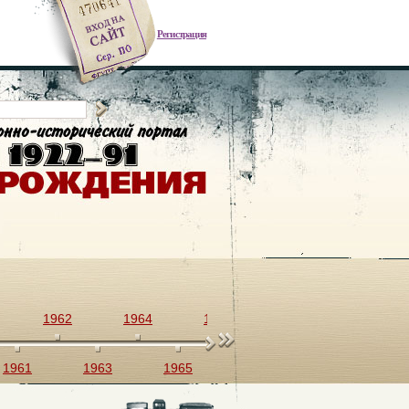
Регистрация
1962
1964
1966
1968
1970
1961
1963
1965
1967
1969