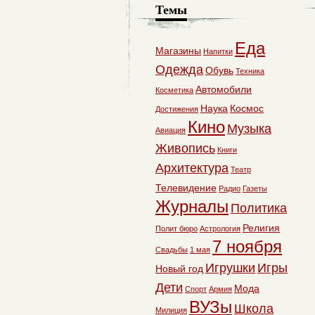
Темы
Еда
Магазины
Напитки
Одежда
Обувь
Техника
Автомобили
Косметика
Наука
Космос
Достижения
Кино
Музыка
Авиация
Живопись
Книги
Архитектура
Театр
Телевидение
Радио
Газеты
Журналы
Политика
Религия
Полит бюро
Астрология
7 ноября
Свадьбы
1 мая
Игрушки
Игры
Новый год
Дети
Мода
Спорт
Армия
ВУЗы
Школа
Милиция