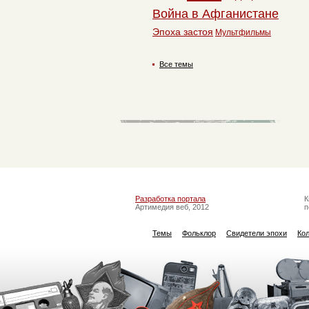
Война в Афганистане
Эпоха застоя
Мультфильмы
Все темы
Разработка портала
К
Артимедия веб, 2012
п
Темы
Фольклор
Свидетели эпохи
Ко