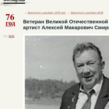
76
←
Вернутся к альбому 1976 год
←
Вернутся к альбому ВОВ
год
Ветеран Великой Отечественной
артист Алексей Макарович Смирн
Тэг:
ВОВ