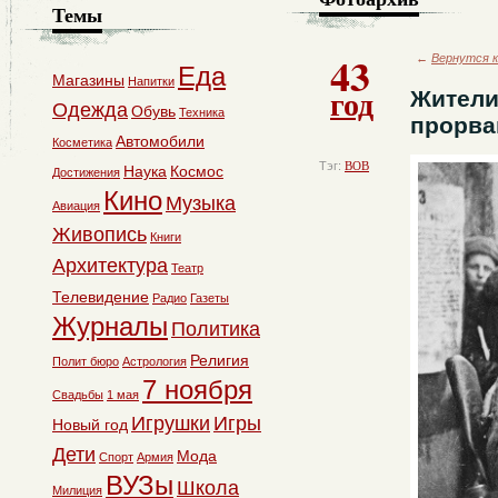
Темы
43
←
Вернутся к
Еда
Магазины
Напитки
год
Жители
Одежда
Обувь
Техника
прорва
Автомобили
Косметика
Тэг:
ВОВ
Наука
Космос
Достижения
Кино
Музыка
Авиация
Живопись
Книги
Архитектура
Театр
Телевидение
Радио
Газеты
Журналы
Политика
Религия
Полит бюро
Астрология
7 ноября
Свадьбы
1 мая
Игрушки
Игры
Новый год
Дети
Мода
Спорт
Армия
ВУЗы
Школа
Милиция