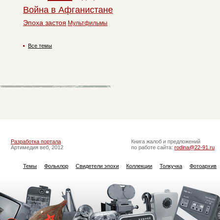
Война в Афганистане
Эпоха застоя
Мультфильмы
Все темы
Разработка портала
Книга жалоб и предложений
Артимедия веб, 2012
по работе сайта:
rodina@22-91.ru
Темы
Фольклор
Свидетели эпохи
Коллекции
Толкучка
Фотоархив