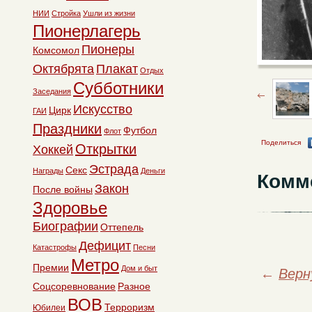
НИИ
Стройка
Ушли из жизни
Пионерлагерь
Пионеры
Комсомол
Октябрята
Плакат
Отдых
Субботники
Заседания
Искусство
Цирк
ГАИ
Праздники
Футбол
Флот
Поделиться
Открытки
Хоккей
Эстрада
Секс
Награды
Деньги
Комм
Закон
После войны
Здоровье
Биографии
Оттепель
Дефицит
Катастрофы
Песни
Метро
Премии
Дом и быт
←
Верн
Соцсоревнование
Разное
ВОВ
Терроризм
Юбилеи