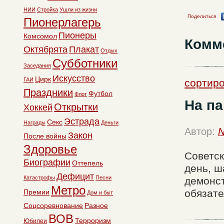
НИИ
Стройка
Ушли из жизни
Поделиться
Пионерлагерь
Пионеры
Комсомол
Комм
Октябрята
Плакат
Отдых
Субботники
Заседания
Искусство
Цирк
ГАИ
сортир
Праздники
Футбол
Флот
На па
Открытки
Хоккей
Эстрада
Секс
Награды
Деньги
Автор:
N
Закон
После войны
Здоровье
Советск
Биографии
Оттепель
день, ш
Дефицит
Катастрофы
Песни
демонст
Метро
обязате
Премии
Дом и быт
Соцсоревнование
Разное
ВОВ
Терроризм
Юбилеи