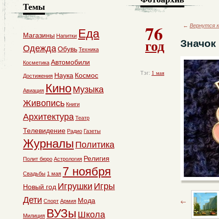
Темы
76
←
Вернутся к
Еда
Магазины
Напитки
год
Значок
Одежда
Обувь
Техника
Автомобили
Косметика
Тэг:
1 мая
Наука
Космос
Достижения
Кино
Музыка
Авиация
Живопись
Книги
Архитектура
Театр
Телевидение
Радио
Газеты
Журналы
Политика
Религия
Полит бюро
Астрология
7 ноября
Свадьбы
1 мая
Игрушки
Игры
Новый год
Дети
Мода
Спорт
Армия
ВУЗы
Школа
Милиция