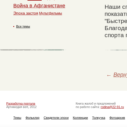
Война в Афганистане
Наши с
показат
Эпоха застоя
Мультфильмы
"Быстре
Все темы
Благода
спорта 
←
Верн
Разработка портала
Книга жалоб и предложений
Артимедия веб, 2012
по работе сайта:
rodina@22-91.ru
Темы
Фольклор
Свидетели эпохи
Коллекции
Толкучка
Фотоархив