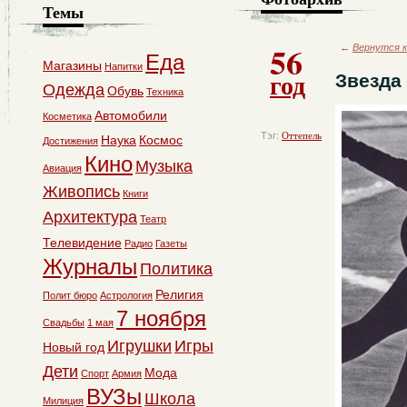
Темы
56
←
Вернутся к
Еда
Магазины
Напитки
год
Звезда
Одежда
Обувь
Техника
Автомобили
Косметика
Тэг:
Оттепель
Наука
Космос
Достижения
Кино
Музыка
Авиация
Живопись
Книги
Архитектура
Театр
Телевидение
Радио
Газеты
Журналы
Политика
Религия
Полит бюро
Астрология
7 ноября
Свадьбы
1 мая
Игрушки
Игры
Новый год
Дети
Мода
Спорт
Армия
ВУЗы
Школа
Милиция