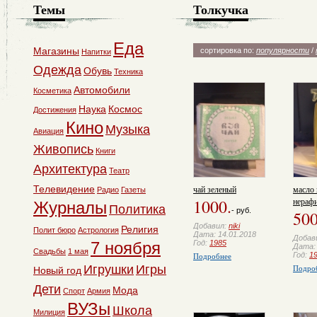
Темы
Толкучка
Еда
Магазины
сортировка по:
популярности
/
Напитки
Одежда
Обувь
Техника
Автомобили
Косметика
Наука
Космос
Достижения
Кино
Музыка
Авиация
Живопись
Книги
Архитектура
Театр
чай зеленый
масло 
Телевидение
Радио
Газеты
1000.
нераф
Журналы
Политика
- руб.
500
Добавил:
niki
Религия
Полит бюро
Астрология
Дата: 14.01.2018
Добав
Год:
1985
7 ноября
Дата: 
Свадьбы
1 мая
Подробнее
Год:
1
Подро
Игрушки
Игры
Новый год
Дети
Мода
Спорт
Армия
ВУЗы
Школа
Милиция