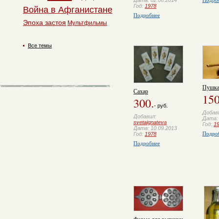
Год:
1978
Война в Афганистане
Подробнее
Эпоха застоя
Мультфильмы
Все темы
Пушка
Сахар
150
300.
- руб.
Добав
Добавил:
Дата: 
svetaignateva
Год:
1
Дата: 10.09.2013
Подро
Год:
1978
Подробнее