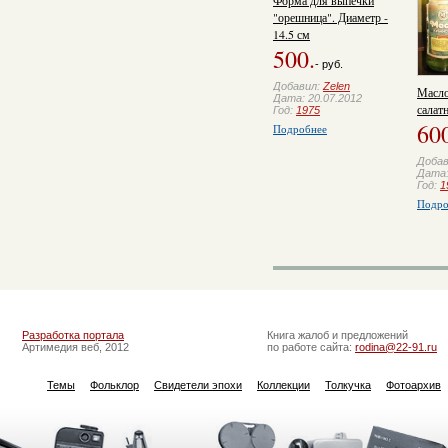
Форма для выпечки
"орешница". Диаметр -
14.5 см
500.
- руб.
Добавил:
Zelen
Масло
Дата: 20.07.2012
салат
Год:
1975
60
Подробнее
Доба
Дата:
Год:
1
Подро
Разработка портала
Книга жалоб и предложений
Артимедия веб, 2012
по работе сайта:
rodina@22-91.ru
Темы
Фольклор
Свидетели эпохи
Коллекции
Толкучка
Фотоархив