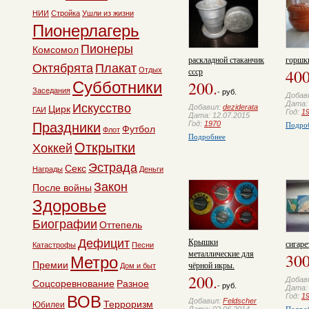
НИИ
Стройка
Ушли из жизни
Пионерлагерь
Пионеры
Комсомол
раскладной стаканчик
горшк
Октябрята
Плакат
ссср
400
Отдых
200.
Субботники
Заседания
- руб.
Добав
Дата: 
Искусство
Добавил:
deziderata
Цирк
ГАИ
Год:
1
Дата: 12.07.2015
Год:
1970
Подро
Праздники
Футбол
Флот
Подробнее
Открытки
Хоккей
Эстрада
Секс
Награды
Деньги
Закон
После войны
Здоровье
Биографии
Оттепель
Крышки
Дефицит
сигар
Катастрофы
Песни
металлические для
300
Метро
чёрной икры.
Премии
Дом и быт
200.
Добав
Соцсоревнование
Разное
- руб.
Дата: 
Год:
1
ВОВ
Добавил:
Feldscher
Терроризм
Юбилеи
Подро
Дата: 02.06.2014