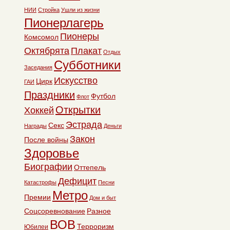
НИИ
Стройка
Ушли из жизни
Пионерлагерь
Пионеры
Комсомол
Октябрята
Плакат
Отдых
Субботники
Заседания
Искусство
Цирк
ГАИ
Праздники
Футбол
Флот
Открытки
Хоккей
Эстрада
Секс
Награды
Деньги
Закон
После войны
Здоровье
Биографии
Оттепель
Дефицит
Катастрофы
Песни
Метро
Премии
Дом и быт
Соцсоревнование
Разное
ВОВ
Терроризм
Юбилеи