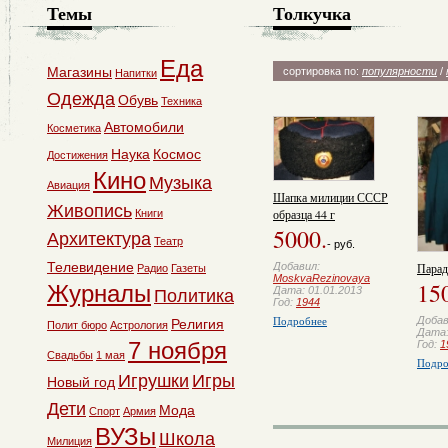
Темы
Толкучка
Еда
Магазины
сортировка по:
популярности
/
Напитки
Одежда
Обувь
Техника
Автомобили
Косметика
Наука
Космос
Достижения
Кино
Музыка
Авиация
Шапка милиции СССР
Живопись
образца 44 г
Книги
5000.
Архитектура
Театр
- руб.
Телевидение
Добавил:
Парад
Радио
Газеты
MoskvaRezinovaya
15
Журналы
Дата: 01.01.2013
Политика
Год:
1944
Подробнее
Доба
Религия
Полит бюро
Астрология
Дата:
7 ноября
Год:
1
Свадьбы
1 мая
Подро
Игрушки
Игры
Новый год
Дети
Мода
Спорт
Армия
ВУЗы
Школа
Милиция